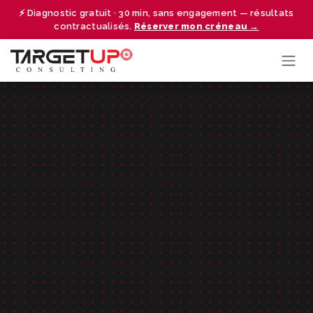
Se rendre au contenu
⚡ Diagnostic gratuit · 30 min, sans engagement — résultats
contractualisés.
Réserver mon créneau →