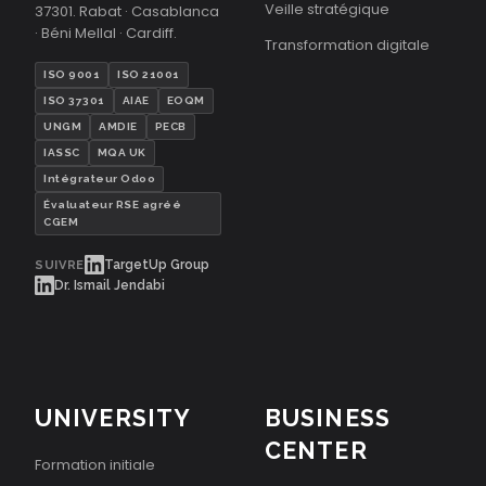
Veille stratégique
37301. Rabat · Casablanca
· Béni Mellal · Cardiff.
Transformation digitale
ISO 9001
ISO 21001
ISO 37301
AIAE
EOQM
UNGM
AMDIE
PECB
IASSC
MQA UK
Intégrateur Odoo
Évaluateur RSE agréé
CGEM
TargetUp Group
SUIVRE
Dr. Ismail Jendabi
UNIVERSITY
BUSINESS
CENTER
Formation initiale