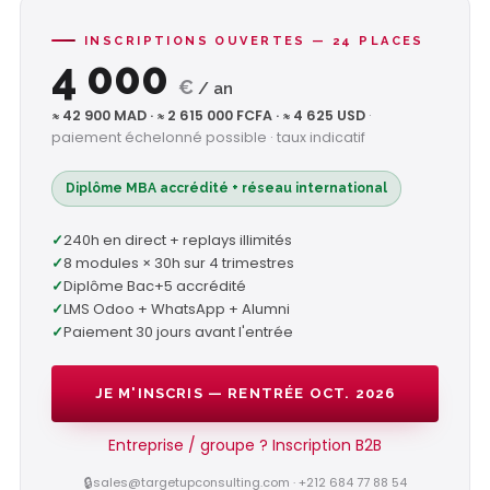
INSCRIPTIONS OUVERTES — 24 PLACES
4 000
€
/ an
≈ 42 900 MAD · ≈ 2 615 000 FCFA · ≈ 4 625 USD
·
paiement échelonné possible · taux indicatif
Diplôme MBA accrédité + réseau international
240h en direct + replays illimités
8 modules × 30h sur 4 trimestres
Diplôme Bac+5 accrédité
LMS Odoo + WhatsApp + Alumni
Paiement 30 jours avant l'entrée
JE M'INSCRIS — RENTRÉE OCT. 2026
Entreprise / groupe ? Inscription B2B
sales@targetupconsulting.com · +212 684 77 88 54