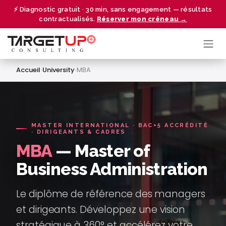
Se rendre au contenu
⚡ Diagnostic gratuit · 30 min, sans engagement — résultats
contractualisés.
Réserver mon créneau →
Accueil
›
University
›
MBA
MASTER INTERNATIONAL · BAC+5 ACCRÉDITÉ
· DIRIGEANTS & CADRES
MBA
— Master of
Business Administration
Le diplôme de référence des managers
et dirigeants. Développez une vision
stratégique à 360° et accélérez votre