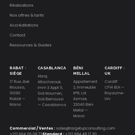
Réalisations
Nos offres & tarifs
Accréditations
Contact
Ressources & Guides
RABAT ·
CASABLANCA
BÉNI
CARDIFF ·
SIÈGE
MELLAL
UK
Abraj
17 Rue Jbel
Appartement
Cardiff
Attacharouk,
Moussa,
2, Immeuble
CF14 8LH —
Imm 3 Appt 11,
10090
N°6, Lot
Royaume-
Sidi Moumen,
Rabat —
Asmae,
Uni
Sidi Bernoussi
Maroc
23040 Béni
— Casablanca
Mellal —
Maroc
Commercial / Ventes :
sales@targetupconsulting.com
·
+212 664 06 08 73
Standard :
+212 684 48 17 30
·