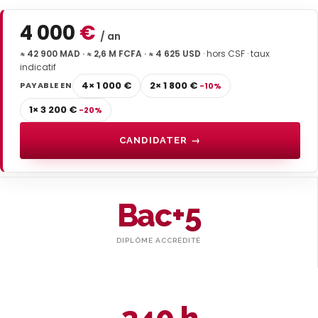
4 000
€
/ an
≈ 42 900 MAD · ≈ 2,6 M FCFA · ≈ 4 625 USD
· hors CSF · taux
indicatif
4× 1 000 €
2× 1 800 €
PAYABLE EN
-10%
1× 3 200 €
-20%
CANDIDATER →
Bac+5
DIPLÔME ACCRÉDITÉ