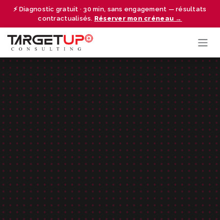
Se rendre au contenu
⚡ Diagnostic gratuit · 30 min, sans engagement — résultats
contractualisés.
Réserver mon créneau →