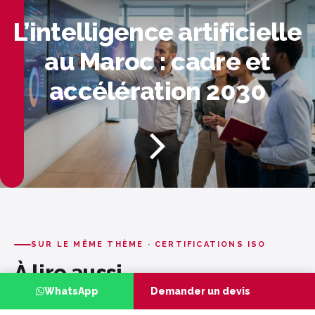
L’intelligence artificielle
au Maroc : cadre et
accélération 2030
SUR LE MÊME THÈME · CERTIFICATIONS ISO
À lire aussi
WhatsApp
Demander un devis