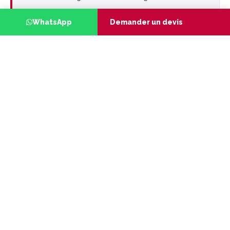
DÉCOUVRIR NOTRE ÉQUIPE
WhatsApp
Demander un devis
SECTEUR INDUSTRIE & MANUFACTURING
Accompagnement au
financement et aux
subventions à
Marrakech : structurer
vos dossiers