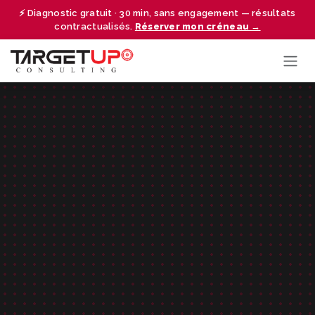
Se rendre au contenu
⚡ Diagnostic gratuit · 30 min, sans engagement — résultats
contractualisés.
Réserver mon créneau →