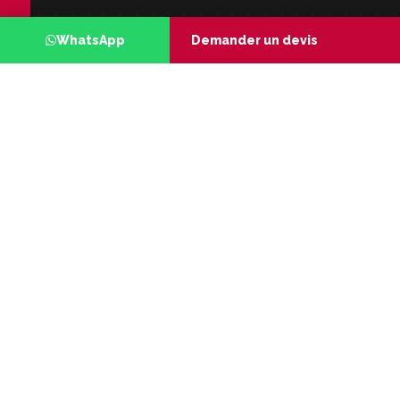
WhatsApp
Demander un devis
SUR LE MÊME THÈME · FORMATION INITIALE
À lire aussi
FORMATION INITIALE
Financer son Master : CSF, employeur et
autres leviers
LIRE L'ARTICLE
FORMATION INITIALE
Master à distance ou en présentiel :