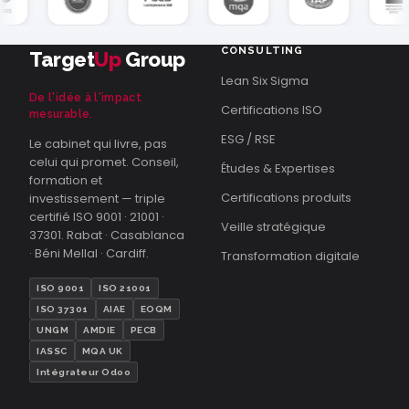
CONSULTING
Target
Up
Group
Lean Six Sigma
De l'idée à l'impact
Certifications ISO
mesurable.
ESG / RSE
Le cabinet qui livre, pas
celui qui promet. Conseil,
Études & Expertises
formation et
Certifications produits
investissement — triple
certifié ISO 9001 · 21001 ·
Veille stratégique
37301. Rabat · Casablanca
· Béni Mellal · Cardiff.
Transformation digitale
ISO 9001
ISO 21001
ISO 37301
AIAE
EOQM
UNGM
AMDIE
PECB
IASSC
MQA UK
Intégrateur Odoo