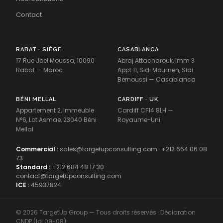
Contact
RABAT · SIÈGE
CASABLANCA
17 Rue Jbel Moussa, 10090
Abraj Attacharouk, Imm 3
Rabat — Maroc
Appt 11, Sidi Moumen, Sidi
Bernoussi — Casablanca
BÉNI MELLAL
CARDIFF · UK
Appartement 2, Immeuble
Cardiff CF14 8LH —
N°6, Lot Asmae, 23040 Béni
Royaume-Uni
Mellal
Commercial :
sales@targetupconsulting.com
·
+212 664 06 08
73
Standard :
+212 684 48 17 30
·
contact@targetupconsulting.com
ICE :
45937824
© 2026 TargetUp Group — Tous droits réservés · Déclaration
CNDP (loi 09-08)