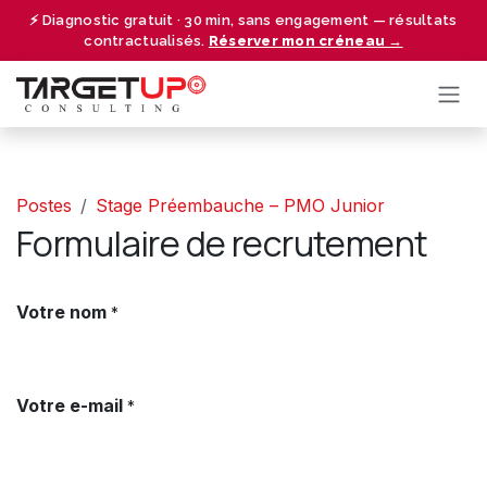
Se rendre au contenu
⚡ Diagnostic gratuit · 30 min, sans engagement — résultats
contractualisés.
Réserver mon créneau →
Postes
Stage Préembauche – PMO Junior
Formulaire de recrutement
Votre nom
*
Votre e-mail
*