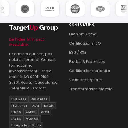
CONSULTING
Target
Up
Group
Lean Six Sigma
De l'idée à l'impact
Certifications ISO
mesurable.
ESG / RSE
Le cabinet qui livre, pas
celui qui promet. Conseil,
Études & Expertises
formation et
Certifications produits
investissement — triple
certifié ISO 9001 · 21001 ·
Veille stratégique
37301. Rabat · Casablanca
· Béni Mellal · Cardiff.
Transformation digitale
ISO 9001
ISO 21001
ISO 37301
AIAE
EOQM
UNGM
AMDIE
PECB
IASSC
MQA UK
Intégrateur Odoo