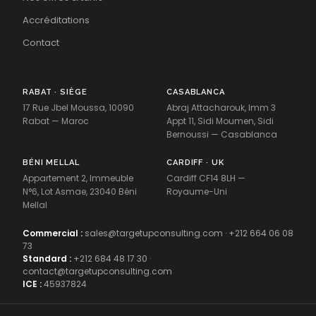
Accréditations
Contact
RABAT · SIÈGE
CASABLANCA
17 Rue Jbel Moussa, 10090
Abraj Attacharouk, Imm 3
Rabat — Maroc
Appt 11, Sidi Moumen, Sidi
Bernoussi — Casablanca
BÉNI MELLAL
CARDIFF · UK
Appartement 2, Immeuble
Cardiff CF14 8LH —
N°6, Lot Asmae, 23040 Béni
Royaume-Uni
Mellal
Commercial :
sales@targetupconsulting.com
·
+212 664 06 08
73
Standard :
+212 684 48 17 30
·
contact@targetupconsulting.com
ICE :
45937824