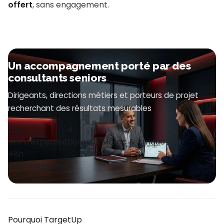
offert
, sans engagement.
Un accompagnement porté par des
consultants seniors
Dirigeants, directions métiers et porteurs de projet
recherchant des résultats mesurables
20+
4
ans d'expertise
bureaux Maroc & Afrique
48h
pour votre devis
Pourquoi TargetUp