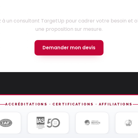
Prêt à lancer votre projet ?
z à un consultant TargetUp pour cadrer votre besoin et o
une proposition sur mesure.
Demander mon devis
ACCRÉDITATIONS · CERTIFICATIONS · AFFILIATIONS