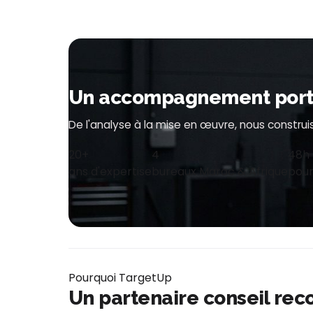
Un accompagnement porté 
De l'analyse à la mise en œuvre, nous constr
20+
4
48h
ans d'expertise
bureaux Maroc & Afrique
pour
Pourquoi TargetUp
Un partenaire conseil rec