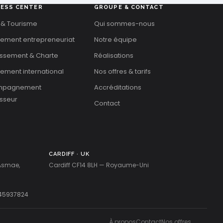
NESS CENTER
GROUPE & CONTACT
 & Tourisme
Qui sommes-nous
cement entrepreneuriat
Notre équipe
issement & Charte
Réalisations
ement international
Nos offres & tarifs
mpagnement
Accréditations
isseur
Contact
CARDIFF · UK
 Asmae,
Cardiff CF14 8LH — Royaume-Uni
45937824
À propos
Contact
Nos offres