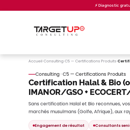
Se rendre au contenu
⚡ Diagnostic grat
À PROPOS
CONSULTING
UNIVERSITY
Accueil
›
Consulting
›
C5 — Certifications Produits
›
Certi
Consulting · C5 — Certifications Produits
Certification Halal & Bio 
IMANOR/GSO + ECOCERT
Sans certification Halal et Bio reconnues, vo
marchés musulmans (Golfe, Afrique), aux rayo
Engagement de résultat
Consultants seni