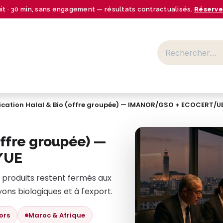
uit · 30 min, sans engagement — résultats contractualisés.
Réserve
BUSINESS CENTER
SECTEURS
NOS OFFRES
RESSOURCES
fication Halal & Bio (offre groupée) — IMANOR/GSO + ECOCERT/U
(offre groupée) —
/UE
s produits restent fermés aux
ns biologiques et à l'export.
ors
Maroc & Afrique