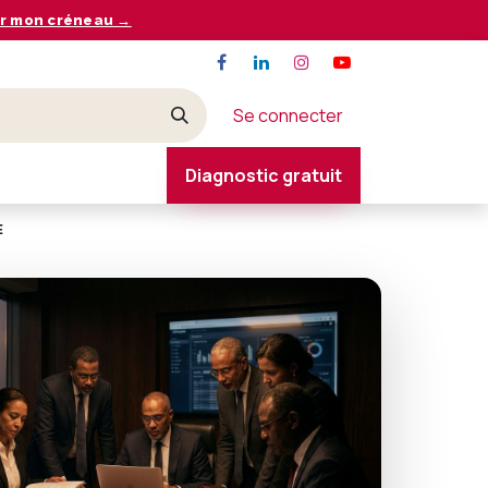
r mon créneau →
Se connecter
Diagnostic gratuit
CONTACT
E