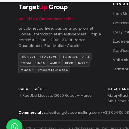
CONSUL
Target
Up
Group
Lean Six
De l'idée à l'impact mesurable.
Certifica
Le cabinet qui livre, pas celui qui promet.
ESG / RS
Conseil, formation et investissement — triple
certifié ISO 9001 · 21001 · 37301. Rabat ·
Études &
Casablanca · Béni Mellal · Cardiff.
Certific
ISO 9001
ISO 21001
ISO 37301
AIAE
Veille s
EOQM
UNGM
AMDIE
PECB
IASSC
Transfor
MQA UK
Intégrateur Odoo
RABAT · SIÈGE
CASABLAN
17 Rue Jbel Moussa, 10090 Rabat — Maroc
Abraj Attac
Sidi Berno
Commercial :
sales@targetupconsulting.com
·
+212 664 06 08
© 2026 TargetUp Group — Tous droits réservés · Déclaration CN