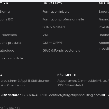
TING
UNIVERSITY
BUSI
 Sigma
Formation initiale
Export
tions ISO
Formation professionnelle
Finan
E
DBA & Masters
Invest
 Expertises
VAE
Financ
ations produits
CSF — OFPPT
Acco
invest
tratégique
GIAC & Fonds sectoriels
mation digitale
CA
BÉNI MELLAL
harouk, Imm 3 Appt 11, Sidi Moumen,
Appartement 2, Immeuble N°6, Lot
ussi — Casablanca
23040 Béni Mellal
 73
Standard :
+212 684 48 17 30
·
contact@targetupconsulting.com
ICE :
DP (loi 09-08)