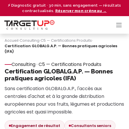
Se rendre au contenu
⚡ Diagnostic gratuit · 30 min, sans engagement — résultats
contractualisés.
Réserver mon créneau →
Accueil
›
Consulting
›
C5 — Certifications Produits
›
Certification GLOBALG.A.P. — Bonnes pratiques agricoles
(IFA)
Consulting · C5 — Certifications Produits
Certification GLOBALG.A.P. — Bonnes
pratiques agricoles (IFA)
Sans certification GLOBALG.A.P., l'accès aux
centrales d'achat et à la grande distribution
européennes pour vos fruits, légumes et productions
agricoles est quasi impossible.
Engagement de résultat
Consultants seniors