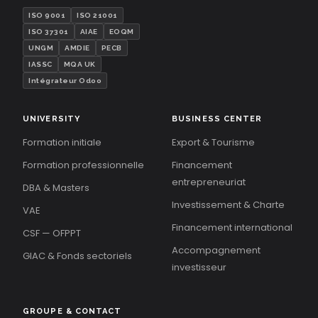
ISO 9001
ISO 21001
ISO 37301
AIAE
EOQM
UNGM
AMDIE
PECB
IASSC
MQA UK
Intégrateur Odoo
UNIVERSITY
BUSINESS CENTER
Formation initiale
Export & Tourisme
Formation professionnelle
Financement
entrepreneuriat
DBA & Masters
Investissement & Charte
VAE
Financement international
CSF — OFPPT
Accompagnement
GIAC & Fonds sectoriels
investisseur
GROUPE & CONTACT