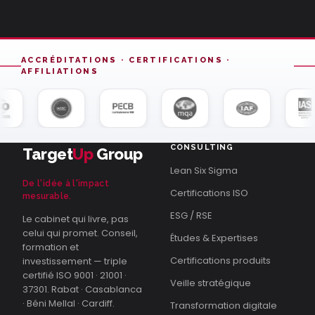
ACCRÉDITATIONS · CERTIFICATIONS ·
AFFILIATIONS
CONSULTING
Target
Up
Group
Lean Six Sigma
De l'idée à l'impact
Certifications ISO
mesurable.
ESG / RSE
Le cabinet qui livre, pas
celui qui promet. Conseil,
Études & Expertises
formation et
Certifications produits
investissement — triple
certifié ISO 9001 · 21001 ·
Veille stratégique
37301. Rabat · Casablanca
· Béni Mellal · Cardiff.
Transformation digitale