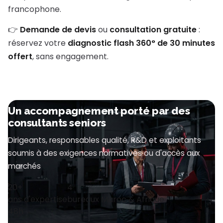
francophone.
👉
Demande de devis
ou
consultation gratuite
:
réservez votre
diagnostic flash 360° de 30 minutes
offert
, sans engagement.
Un accompagnement porté par des
consultants seniors
Dirigeants, responsables qualité, R&D et exploitants
soumis à des exigences normatives ou d'accès aux
marchés
20+
4
ans d'expertise
bureaux Maroc & Afrique
48h