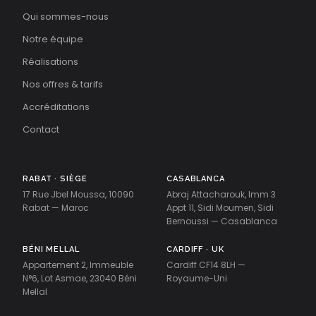
Qui sommes-nous
Notre équipe
Réalisations
Nos offres & tarifs
Accréditations
Contact
RABAT · SIÈGE
CASABLANCA
17 Rue Jbel Moussa, 10090
Abraj Attacharouk, Imm 3
Rabat — Maroc
Appt 11, Sidi Moumen, Sidi
Bernoussi — Casablanca
BÉNI MELLAL
CARDIFF · UK
Appartement 2, Immeuble
Cardiff CF14 8LH —
N°6, Lot Asmae, 23040 Béni
Royaume-Uni
Mellal