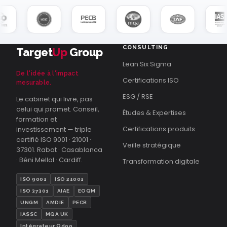
CONSULTING
Target
Up
Group
Lean Six Sigma
De l'idée à l'impact
Certifications ISO
mesurable.
ESG / RSE
Le cabinet qui livre, pas
celui qui promet. Conseil,
Études & Expertises
formation et
Certifications produits
investissement — triple
certifié ISO 9001 · 21001 ·
Veille stratégique
37301. Rabat · Casablanca
· Béni Mellal · Cardiff.
Transformation digitale
ISO 9001
ISO 21001
ISO 37301
AIAE
EOQM
UNGM
AMDIE
PECB
IASSC
MQA UK
Intégrateur Odoo