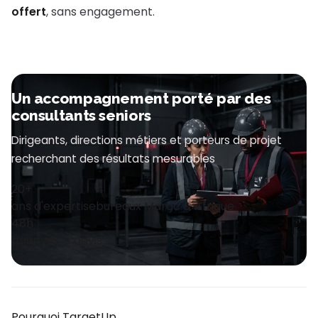
offert
, sans engagement.
Un accompagnement porté par des
consultants seniors
Dirigeants, directions métiers et porteurs de projet
recherchant des résultats mesurables
20+
4
ans d'expertise
bureaux Maroc & Afrique
48h
pour votre devis
Pourquoi TargetUp