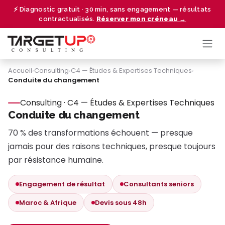
Se rendre au contenu
⚡ Diagnostic gratuit · 30 min, sans engagement — résultats
contractualisés.
Réserver mon créneau →
Accueil
›
Consulting
›
C4 — Études & Expertises Techniques
›
Conduite du changement
Consulting · C4 — Études & Expertises Techniques
Conduite du changement
70 % des transformations échouent — presque
jamais pour des raisons techniques, presque toujours
par résistance humaine.
Engagement de résultat
Consultants seniors
Maroc & Afrique
Devis sous 48h