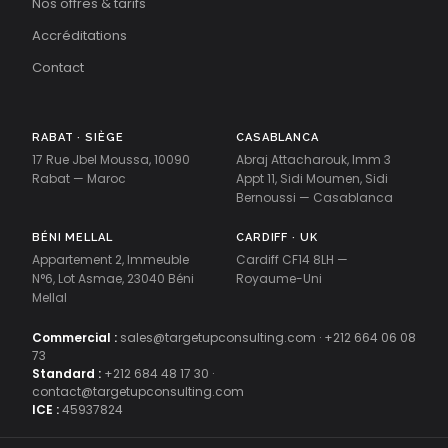
Nos offres & tarifs
Accréditations
Contact
RABAT · SIÈGE
CASABLANCA
17 Rue Jbel Moussa, 10090
Abraj Attacharouk, Imm 3
Rabat — Maroc
Appt 11, Sidi Moumen, Sidi
Bernoussi — Casablanca
BÉNI MELLAL
CARDIFF · UK
Appartement 2, Immeuble
Cardiff CF14 8LH —
N°6, Lot Asmae, 23040 Béni
Royaume-Uni
Mellal
Commercial :
sales@targetupconsulting.com
·
+212 664 06 08
73
Standard :
+212 684 48 17 30
·
contact@targetupconsulting.com
ICE :
45937824