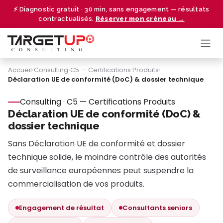
Se rendre au contenu
⚡ Diagnostic gratuit · 30 min, sans engagement — résultats
contractualisés.
Réserver mon créneau →
Accueil
›
Consulting
›
C5 — Certifications Produits
›
Déclaration UE de conformité (DoC) & dossier technique
Consulting · C5 — Certifications Produits
Déclaration UE de conformité (DoC) &
dossier technique
Sans Déclaration UE de conformité et dossier
technique solide, le moindre contrôle des autorités
de surveillance européennes peut suspendre la
commercialisation de vos produits.
Engagement de résultat
Consultants seniors