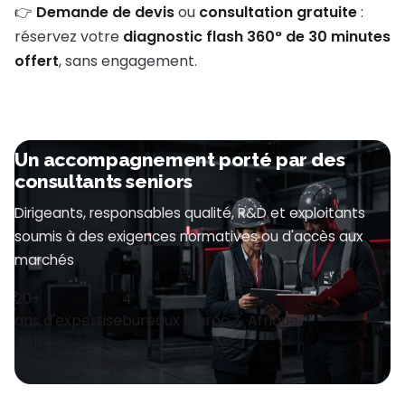
👉
Demande de devis
ou
consultation gratuite
:
réservez votre
diagnostic flash 360° de 30 minutes
offert
, sans engagement.
Un accompagnement porté par des
consultants seniors
Dirigeants, responsables qualité, R&D et exploitants
soumis à des exigences normatives ou d'accès aux
marchés
20+
4
ans d'expertise
bureaux Maroc & Afrique
48h
pour votre devis