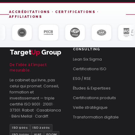
ACCRÉDITATIONS · CERTIFICATIONS ·
AFFILIATIONS
CONSULTING
Target
Up
Group
Lean Six Sigma
De l'idée à l'impact
Certifications ISO
mesurable.
ESG / RSE
Le cabinet qui livre, pas
celui qui promet. Conseil,
Études & Expertises
formation et
Certifications produits
investissement — triple
certifié ISO 9001 · 21001 ·
Veille stratégique
37301. Rabat · Casablanca
· Béni Mellal · Cardiff.
Transformation digitale
ISO 9001
ISO 21001
ISO 37301
AIAE
EOQM