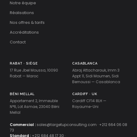
Notre équipe
Réalisations
Nos offres & tarifs
Accréditations
Contact
RABAT · SIÈGE
CASABLANCA
17 Rue Jbel Moussa, 10090
Abraj Attacharouk, Imm 3
Rabat — Maroc
Appt 11, Sidi Moumen, Sidi
Bernoussi — Casablanca
BÉNI MELLAL
CARDIFF · UK
Appartement 2, Immeuble
Cardiff CF14 8LH —
N°6, Lot Asmae, 23040 Béni
Royaume-Uni
Mellal
Commercial :
sales@targetupconsulting.com
·
+212 664 06 08
73
Standard :
+212 684 48 17 30
·