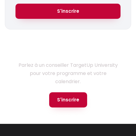
S'inscrire
Prêt à monter en compétences ?
Parlez à un conseiller TargetUp University
pour votre programme et votre
calendrier.
S'inscrire