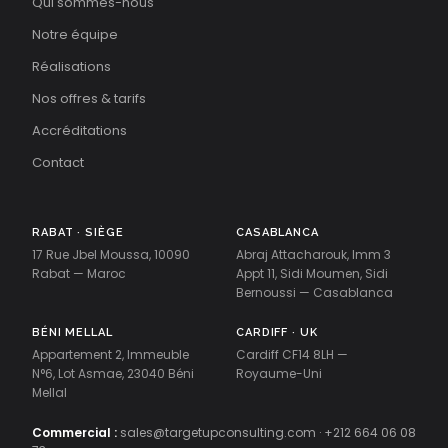
Qui sommes-nous
Notre équipe
Réalisations
Nos offres & tarifs
Accréditations
Contact
RABAT · SIÈGE
CASABLANCA
17 Rue Jbel Moussa, 10090
Abraj Attacharouk, Imm 3
Rabat — Maroc
Appt 11, Sidi Moumen, Sidi
Bernoussi — Casablanca
BÉNI MELLAL
CARDIFF · UK
Appartement 2, Immeuble
Cardiff CF14 8LH —
N°6, Lot Asmae, 23040 Béni
Royaume-Uni
Mellal
Commercial :
sales@targetupconsulting.com
·
+212 664 06 08