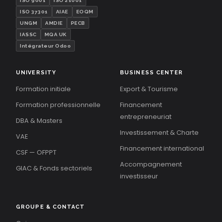
ISO 9001
ISO 21001
ISO 37301
AIAE
EOQM
UNGM
AMDIE
PECB
IASSC
MQA UK
Intégrateur Odoo
UNIVERSITY
BUSINESS CENTER
Formation initiale
Export & Tourisme
Formation professionnelle
Financement
entrepreneuriat
DBA & Masters
Investissement & Charte
VAE
Financement international
CSF — OFPPT
Accompagnement
GIAC & Fonds sectoriels
investisseur
GROUPE & CONTACT