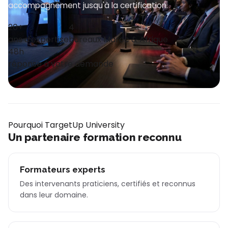
accompagnement jusqu'à la certification.
20+
4
ans d'expertise
bureaux Maroc & Afrique
48h
réponse à votre demande
Pourquoi TargetUp University
Un partenaire formation reconnu
Formateurs experts
Des intervenants praticiens, certifiés et reconnus
dans leur domaine.