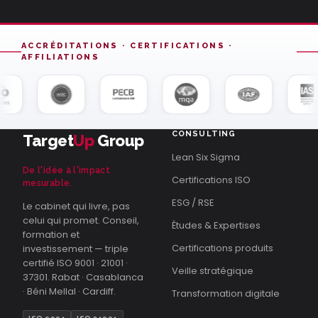
ACCRÉDITATIONS · CERTIFICATIONS ·
AFFILIATIONS
CONSULTING
Target
Up
Group
Lean Six Sigma
De l'idée à l'impact
Certifications ISO
mesurable.
ESG / RSE
Le cabinet qui livre, pas
celui qui promet. Conseil,
Études & Expertises
formation et
Certifications produits
investissement — triple
certifié ISO 9001 · 21001 ·
Veille stratégique
37301. Rabat · Casablanca
· Béni Mellal · Cardiff.
Transformation digitale