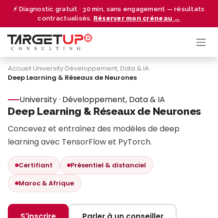
Se rendre au contenu
⚡ Diagnostic gratuit · 30 min, sans engagement — résultats
contractualisés.
Réserver mon créneau →
Accueil
›
University
›
Développement, Data & IA
›
Deep Learning & Réseaux de Neurones
University · Développement, Data & IA
Deep Learning & Réseaux de Neurones
Concevez et entraînez des modèles de deep
learning avec TensorFlow et PyTorch.
Certifiant
Présentiel & distanciel
Maroc & Afrique
S'inscrire
Parler à un conseiller