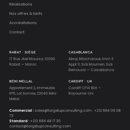
Réalisations
Nos offres & tarifs
Accréditations
Contact
RABAT · SIÈGE
CASABLANCA
17 Rue Jbel Moussa, 10090
Abraj Attacharouk, Imm 3
Rabat — Maroc
Appt 11, Sidi Moumen, Sidi
Bernoussi — Casablanca
BÉNI MELLAL
CARDIFF · UK
Appartement 2, Immeuble
Cardiff CF14 8LH —
N°6, Lot Asmae, 23040 Béni
Royaume-Uni
Mellal
Commercial :
sales@targetupconsulting.com
·
+212 664 06 08
73
Standard :
+212 684 48 17 30
·
contact@targetupconsulting.com