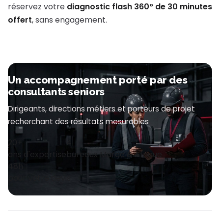
réservez votre
diagnostic flash 360° de 30 minutes
offert
, sans engagement.
Un accompagnement porté par des
consultants seniors
Dirigeants, directions métiers et porteurs de projet
recherchant des résultats mesurables
20+
4
ans d'expertise
bureaux Maroc & Afrique
48h
pour votre devis