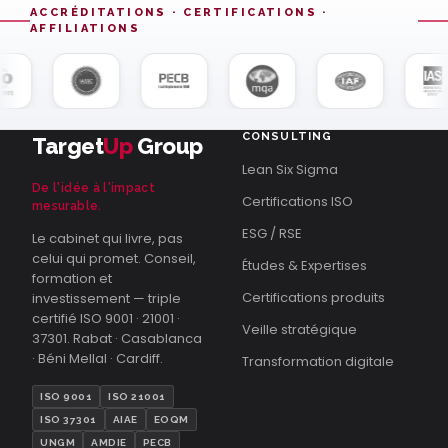
ACCRÉDITATIONS · CERTIFICATIONS ·
AFFILIATIONS
CONSULTING
Target
Up
Group
Lean Six Sigma
De l'idée à l'impact
Certifications ISO
mesurable.
ESG / RSE
Le cabinet qui livre, pas
celui qui promet. Conseil,
Études & Expertises
formation et
Certifications produits
investissement — triple
certifié ISO 9001 · 21001 ·
Veille stratégique
37301. Rabat · Casablanca
· Béni Mellal · Cardiff.
Transformation digitale
ISO 9001
ISO 21001
ISO 37301
AIAE
EOQM
UNGM
AMDIE
PECB