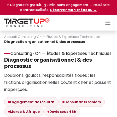
Se rendre au contenu
⚡ Diagnostic gratuit · 30 min, sans engagement — résultats
contractualisés.
Réserver mon créneau →
Accueil
›
Consulting
›
C4 — Études & Expertises Techniques
›
Diagnostic organisationnel & des processus
Consulting · C4 — Études & Expertises Techniques
Diagnostic organisationnel & des
processus
Doublons, goulots, responsabilités floues : les
frictions organisationnelles coûtent cher et passent
inaperçues.
Engagement de résultat
Consultants seniors
Maroc & Afrique
Devis sous 48h