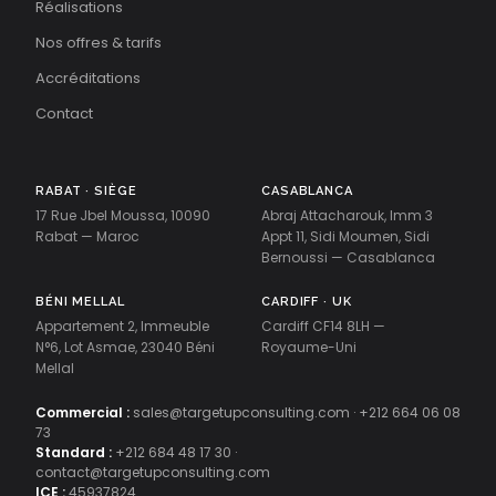
Réalisations
Nos offres & tarifs
Accréditations
Contact
RABAT · SIÈGE
CASABLANCA
17 Rue Jbel Moussa, 10090
Abraj Attacharouk, Imm 3
Rabat — Maroc
Appt 11, Sidi Moumen, Sidi
Bernoussi — Casablanca
BÉNI MELLAL
CARDIFF · UK
Appartement 2, Immeuble
Cardiff CF14 8LH —
N°6, Lot Asmae, 23040 Béni
Royaume-Uni
Mellal
Commercial :
sales@targetupconsulting.com
·
+212 664 06 08
73
Standard :
+212 684 48 17 30
·
contact@targetupconsulting.com
ICE :
45937824