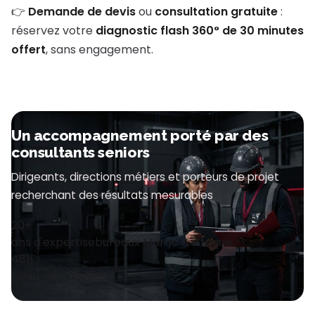
👉
Demande de devis
ou
consultation gratuite
:
réservez votre
diagnostic flash 360° de 30 minutes
offert
, sans engagement.
Un accompagnement porté par des
consultants seniors
Dirigeants, directions métiers et porteurs de projet
recherchant des résultats mesurables
20+
4
ans d'expertise
bureaux Maroc & Afrique
48h
pour votre devis