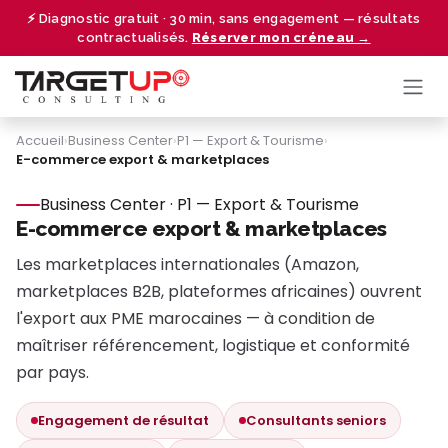
Se rendre au contenu
⚡ Diagnostic gratuit · 30 min, sans engagement — résultats
contractualisés.
Réserver mon créneau →
Accueil
›
Business Center
›
P1 — Export & Tourisme
›
E-commerce export & marketplaces
Business Center · P1 — Export & Tourisme
E-commerce export & marketplaces
Les marketplaces internationales (Amazon,
marketplaces B2B, plateformes africaines) ouvrent
l'export aux PME marocaines — à condition de
maîtriser référencement, logistique et conformité
par pays.
Engagement de résultat
Consultants seniors