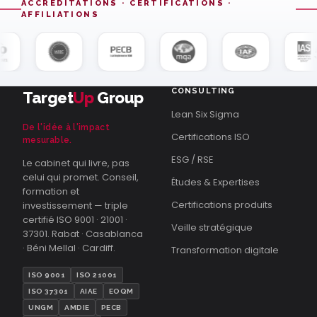
ACCRÉDITATIONS · CERTIFICATIONS ·
AFFILIATIONS
CONSULTING
Target
Up
Group
Lean Six Sigma
De l'idée à l'impact
Certifications ISO
mesurable.
ESG / RSE
Le cabinet qui livre, pas
celui qui promet. Conseil,
Études & Expertises
formation et
Certifications produits
investissement — triple
certifié ISO 9001 · 21001 ·
Veille stratégique
37301. Rabat · Casablanca
· Béni Mellal · Cardiff.
Transformation digitale
ISO 9001
ISO 21001
ISO 37301
AIAE
EOQM
UNGM
AMDIE
PECB