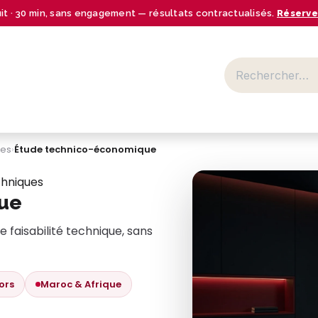
uit · 30 min, sans engagement — résultats contractualisés.
Réserve
BUSINESS CENTER
SECTEURS
NOS OFFRES
RESSOURCES
ues
›
Étude technico-économique
chniques
ue
e faisabilité technique, sans
ors
Maroc & Afrique