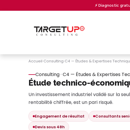
Se rendre au contenu
⚡ Diagnostic grat
À PROPOS
CONSULTING
UNIVERSITY
Accueil
›
Consulting
›
C4 — Études & Expertises Techniq
Consulting · C4 — Études & Expertises Te
Étude technico-économiq
Un investissement industriel validé sur la seul
rentabilité chiffrée, est un pari risqué.
Engagement de résultat
Consultants seni
Devis sous 48h