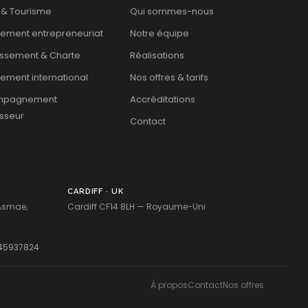
 & Tourisme
Qui sommes-nous
cement entrepreneuriat
Notre équipe
issement & Charte
Réalisations
ement international
Nos offres & tarifs
mpagnement
Accréditations
isseur
Contact
CARDIFF · UK
 Asmae,
Cardiff CF14 8LH — Royaume-Uni
45937824
À propos
Contact
Nos offres