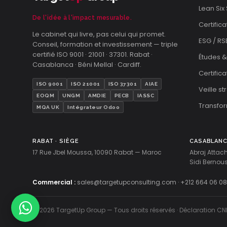
Lean Six
De l'idée à l'impact mesurable.
Certifica
Le cabinet qui livre, pas celui qui promet.
ESG / RS
Conseil, formation et investissement — triple
certifié ISO 9001 · 21001 · 37301. Rabat ·
Études &
Casablanca · Béni Mellal · Cardiff.
Certific
ISO 9001
ISO 21001
ISO 37301
AIAE
Veille s
EOQM
UNGM
AMDIE
PECB
IASSC
Transfor
MQA UK
Intégrateur Odoo
RABAT · SIÈGE
CASABLAN
17 Rue Jbel Moussa, 10090 Rabat — Maroc
Abraj Attac
Sidi Berno
Commercial :
sales@targetupconsulting.com
·
+212 664 06 08
© 2026 TargetUp Group — Tous droits réservés · Déclaration CN