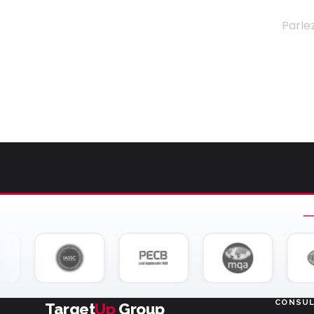
Parle
CONSUL
Target
Up
Group