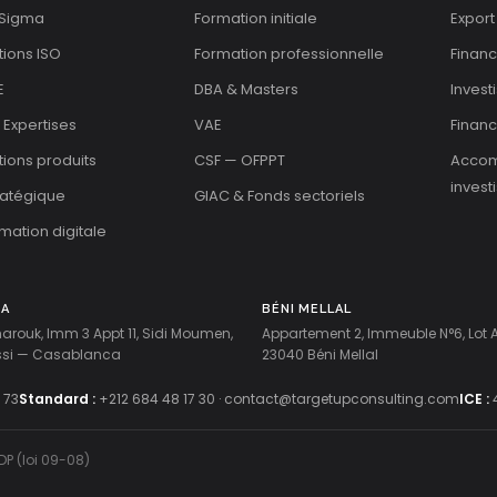
 Sigma
Formation initiale
Export
tions ISO
Formation professionnelle
Finan
E
DBA & Masters
Invest
 Expertises
VAE
Financ
ations produits
CSF — OFPPT
Acco
invest
tratégique
GIAC & Fonds sectoriels
mation digitale
CA
BÉNI MELLAL
harouk, Imm 3 Appt 11, Sidi Moumen,
Appartement 2, Immeuble N°6, Lot
ussi — Casablanca
23040 Béni Mellal
 73
Standard :
+212 684 48 17 30
·
contact@targetupconsulting.com
ICE :
DP (loi 09-08)