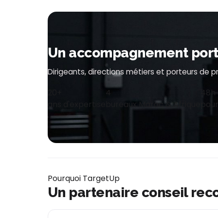
Un accompagnement porté 
Dirigeants, directions métiers et porteurs de 
20+
4
48h
ans d'expertise
bureaux Maroc & Afrique
pour
Pourquoi TargetUp
Un partenaire conseil rec