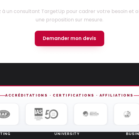
z à un consultant TargetUp pour cadrer votre besoin et o
une proposition sur mesure.
Demander mon devis
ACCRÉDITATIONS · CERTIFICATIONS · AFFILIATIONS
TING
UNIVERSITY
BUSI