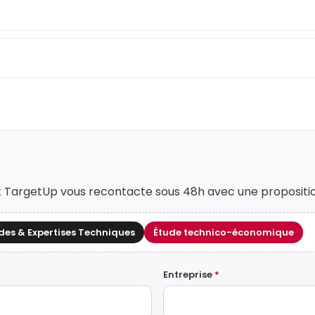
nt TargetUp vous recontacte sous 48h avec une propositi
des & Expertises Techniques
Étude technico-économique
Entreprise
*