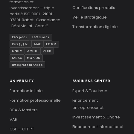
formation et
Certifications produits
investissement — triple
certifié ISO 9001 · 21001 ·
Veille stratégique
37301. Rabat · Casablanca
· Béni Mellal · Cardiff.
Transformation digitale
ISO 9001
ISO 21001
ISO 37301
AIAE
EOQM
UNGM
AMDIE
PECB
IASSC
MQA UK
Intégrateur Odoo
UNIVERSITY
BUSINESS CENTER
Formation initiale
Export & Tourisme
Formation professionnelle
Financement
entrepreneuriat
DBA & Masters
Investissement & Charte
VAE
Financement international
CSF — OFPPT