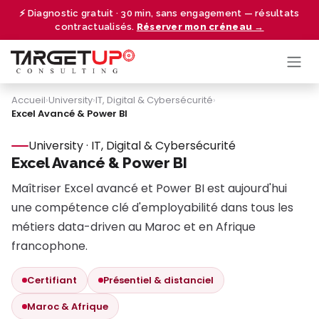
Se rendre au contenu
⚡ Diagnostic gratuit · 30 min, sans engagement — résultats
contractualisés.
Réserver mon créneau →
Accueil
›
University
›
IT, Digital & Cybersécurité
›
Excel Avancé & Power BI
University · IT, Digital & Cybersécurité
Excel Avancé & Power BI
Maîtriser Excel avancé et Power BI est aujourd'hui
une compétence clé d'employabilité dans tous les
métiers data-driven au Maroc et en Afrique
francophone.
Certifiant
Présentiel & distanciel
Maroc & Afrique