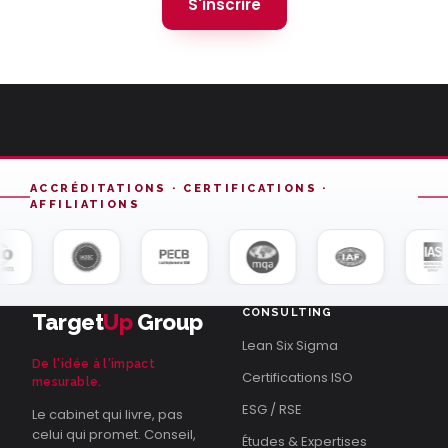
S'inscrire
ACCRÉDITATIONS · CERTIFICATIONS ·
AFFILIATIONS
CONSULTING
Target
Up
Group
Lean Six Sigma
De l'idée à l'impact
Certifications ISO
mesurable.
ESG / RSE
Le cabinet qui livre, pas
celui qui promet. Conseil,
Études & Expertises