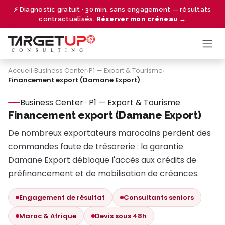
Se rendre au contenu
⚡ Diagnostic gratuit · 30 min, sans engagement — résultats
contractualisés.
Réserver mon créneau →
Accueil
›
Business Center
›
P1 — Export & Tourisme
›
Financement export (Damane Export)
Business Center · P1 — Export & Tourisme
Financement export (Damane Export)
De nombreux exportateurs marocains perdent des
commandes faute de trésorerie : la garantie
Damane Export débloque l'accès aux crédits de
préfinancement et de mobilisation de créances.
Engagement de résultat
Consultants seniors
Maroc & Afrique
Devis sous 48h