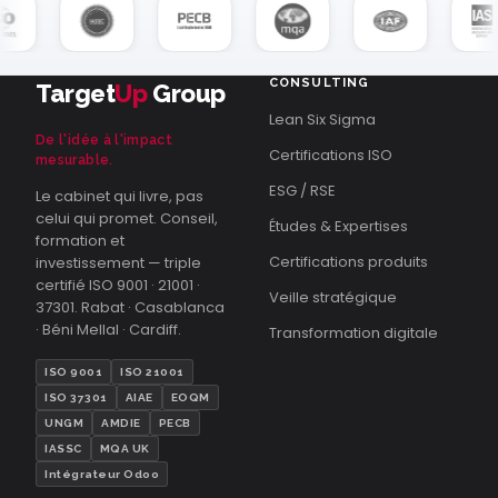
CONSULTING
Target
Up
Group
Lean Six Sigma
De l'idée à l'impact
Certifications ISO
mesurable.
ESG / RSE
Le cabinet qui livre, pas
celui qui promet. Conseil,
Études & Expertises
formation et
Certifications produits
investissement — triple
certifié ISO 9001 · 21001 ·
Veille stratégique
37301. Rabat · Casablanca
· Béni Mellal · Cardiff.
Transformation digitale
ISO 9001
ISO 21001
ISO 37301
AIAE
EOQM
UNGM
AMDIE
PECB
IASSC
MQA UK
Intégrateur Odoo