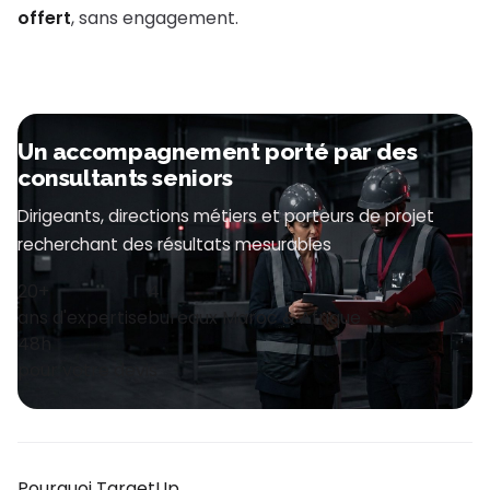
offert
, sans engagement.
Un accompagnement porté par des
consultants seniors
Dirigeants, directions métiers et porteurs de projet
recherchant des résultats mesurables
20+
4
ans d'expertise
bureaux Maroc & Afrique
48h
pour votre devis
Pourquoi TargetUp