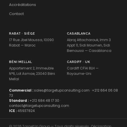
Accréditations
Contact
RABAT · SIÈGE
CASABLANCA
17 Rue Jbel Moussa, 10090
Abraj Attacharouk, Imm 3
Rabat — Maroc
Appt 11, Sidi Moumen, Sidi
Bernoussi — Casablanca
BÉNI MELLAL
CARDIFF · UK
Appartement 2, Immeuble
Cardiff CF14 8LH —
N°6, Lot Asmae, 23040 Béni
Royaume-Uni
Mellal
Commercial :
sales@targetupconsulting.com
·
+212 664 06 08
73
Standard :
+212 684 48 17 30
·
contact@targetupconsulting.com
ICE :
45937824
© 2026 TargetUp Group — Tous droits réservés · Déclaration