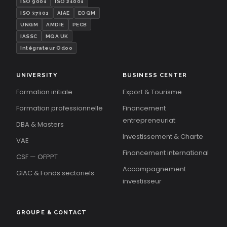
ISO 9001
ISO 21001
ISO 37301
AIAE
EOQM
UNGM
AMDIE
PECB
IASSC
MQA UK
Intégrateur Odoo
UNIVERSITY
BUSINESS CENTER
Formation initiale
Export & Tourisme
Formation professionnelle
Financement
entrepreneuriat
DBA & Masters
Investissement & Charte
VAE
Financement international
CSF — OFPPT
Accompagnement
GIAC & Fonds sectoriels
investisseur
GROUPE & CONTACT