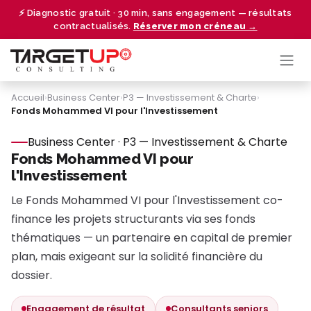
Se rendre au contenu
⚡ Diagnostic gratuit · 30 min, sans engagement — résultats
contractualisés.
Réserver mon créneau →
Accueil
›
Business Center
›
P3 — Investissement & Charte
›
Fonds Mohammed VI pour l'Investissement
Business Center · P3 — Investissement & Charte
Fonds Mohammed VI pour
l'Investissement
Le Fonds Mohammed VI pour l'Investissement co-
finance les projets structurants via ses fonds
thématiques — un partenaire en capital de premier
plan, mais exigeant sur la solidité financière du
dossier.
Engagement de résultat
Consultants seniors