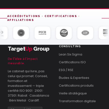
ACCRÉDITATIONS · CERTIFICATIONS ·
AFFILIATIONS
CONSULTING
Target
Up
Group
Lean Six Sigma
De l'idée à l'impact
Certifications ISO
mesurable.
ESG / RSE
Le cabinet qui livre, pas
celui qui promet. Conseil,
Études & Expertises
formation et
Certifications produits
investissement — triple
certifié ISO 9001 · 21001 ·
Veille stratégique
37301. Rabat · Casablanca
· Béni Mellal · Cardiff.
Transformation digitale