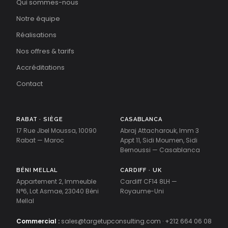
Qui sommes-nous
Notre équipe
Réalisations
Nos offres & tarifs
Accréditations
Contact
RABAT · SIÈGE
CASABLANCA
17 Rue Jbel Moussa, 10090
Abraj Attacharouk, Imm 3
Rabat — Maroc
Appt 11, Sidi Moumen, Sidi
Bernoussi — Casablanca
BÉNI MELLAL
CARDIFF · UK
Appartement 2, Immeuble
Cardiff CF14 8LH —
N°6, Lot Asmae, 23040 Béni
Royaume-Uni
Mellal
Commercial :
sales@targetupconsulting.com
·
+212 664 06 08