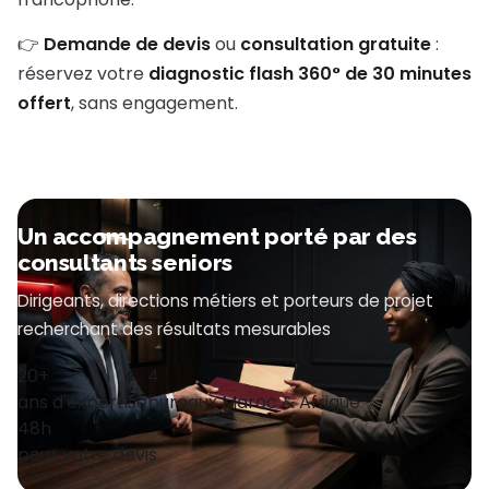
👉
Demande de devis
ou
consultation gratuite
:
réservez votre
diagnostic flash 360° de 30 minutes
offert
, sans engagement.
Un accompagnement porté par des
consultants seniors
Dirigeants, directions métiers et porteurs de projet
recherchant des résultats mesurables
20+
4
ans d'expertise
bureaux Maroc & Afrique
48h
pour votre devis