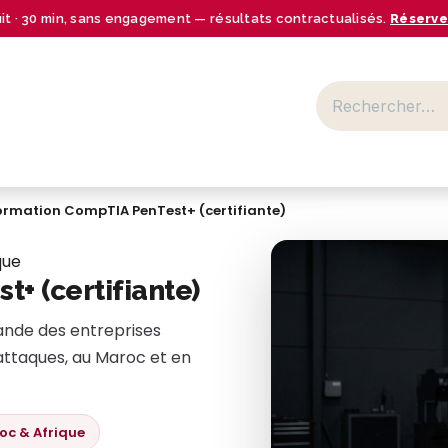
uit · 30 min, sans engagement — résultats contractualisés.
Réserve
BUSINESS CENTER
SECTEURS
NOS OFFRES
RESSOURCES
ormation CompTIA PenTest+ (certifiante)
que
+ (certifiante)
mande des entreprises
rattaques, au Maroc et en
oc & Afrique