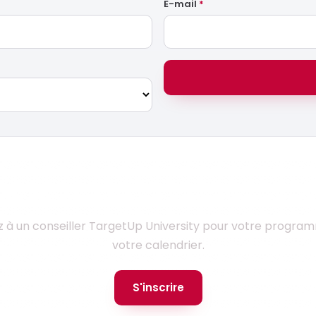
E-mail
*
Prêt à monter en compétences ?
z à un conseiller TargetUp University pour votre progra
votre calendrier.
S'inscrire