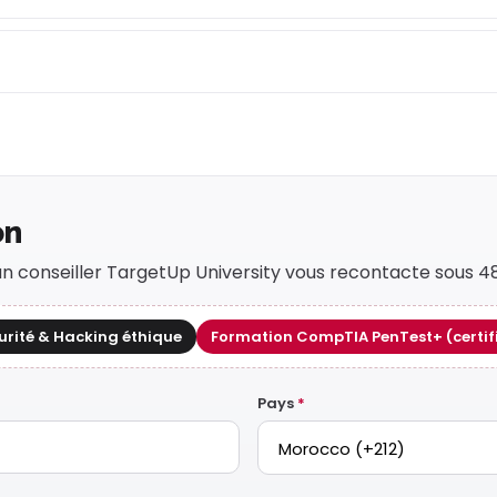
on
: un conseiller TargetUp University vous recontacte sous
urité & Hacking éthique
Formation CompTIA PenTest+ (certif
Pays
*