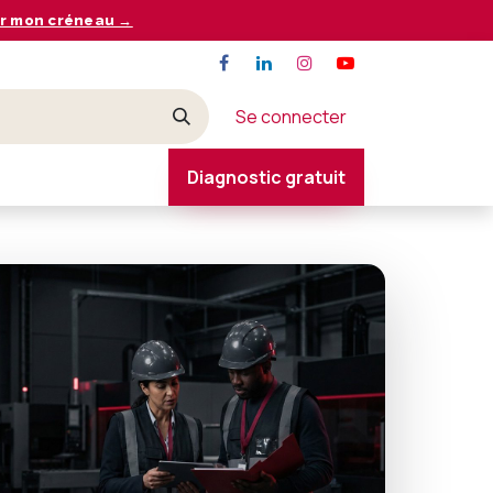
r mon créneau →
Se connecter
Diagnostic gratuit
CONTACT