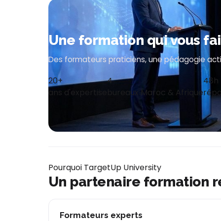
Une formation qui vous fa
Des formateurs praticiens, une pédagogie acti
20+
4
48h
ans d'expertise
bureaux Maroc & Afrique
répo
Pourquoi TargetUp University
Un partenaire formation 
Formateurs experts