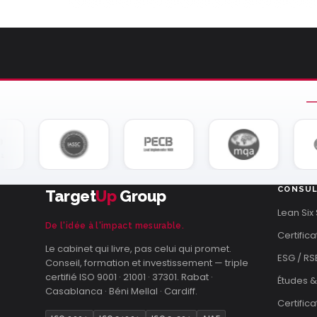
CONSUL
Target
Up
Group
Lean Six
De l'idée à l'impact mesurable.
Certifica
Le cabinet qui livre, pas celui qui promet.
ESG / RS
Conseil, formation et investissement — triple
certifié ISO 9001 · 21001 · 37301. Rabat ·
Études &
Casablanca · Béni Mellal · Cardiff.
Certific