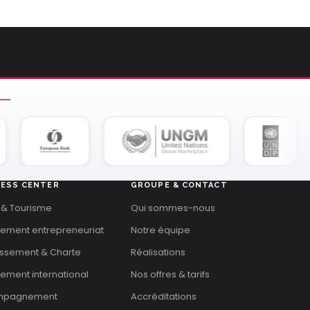
NESS CENTER
GROUPE & CONTACT
 & Tourisme
Qui sommes-nous
cement entrepreneuriat
Notre équipe
issement & Charte
Réalisations
ement international
Nos offres & tarifs
mpagnement
Accréditations