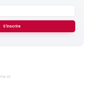
S'inscrire
mme et