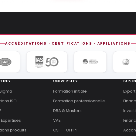
ACCRÉDITATIONS · CERTIFICATIONS · AFFILIATIONS
TING
UNIVERSITY
BUSI
 Sigma
Formation initiale
Export
tions ISO
Formation professionnelle
Finan
E
DBA & Masters
Invest
 Expertises
VAE
Financ
ations produits
CSF — OFPPT
Acco