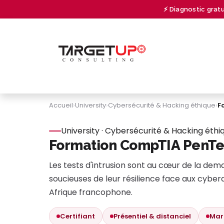
Se rendre au contenu
⚡ Diagnostic grat
À PROPOS
CONSULTING
UNIVERSITY
Accueil
›
University
›
Cybersécurité & Hacking éthique
›
F
University · Cybersécurité & Hacking éthi
Formation CompTIA PenTest
Les tests d'intrusion sont au cœur de la de
soucieuses de leur résilience face aux cybe
Afrique francophone.
Certifiant
Présentiel & distanciel
Mar