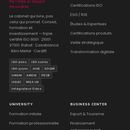
De l'idée à l'impact
Certifications ISO
mesurable.
ESG / RSE
Le cabinet qui livre, pas
celui qui promet. Conseil,
Études & Expertises
formation et
Certifications produits
investissement — triple
certifié ISO 9001 · 21001 ·
Veille stratégique
37301. Rabat · Casablanca
· Béni Mellal · Cardiff.
Transformation digitale
ISO 9001
ISO 21001
ISO 37301
AIAE
EOQM
UNGM
AMDIE
PECB
IASSC
MQA UK
Intégrateur Odoo
UNIVERSITY
BUSINESS CENTER
Formation initiale
Export & Tourisme
Formation professionnelle
Financement