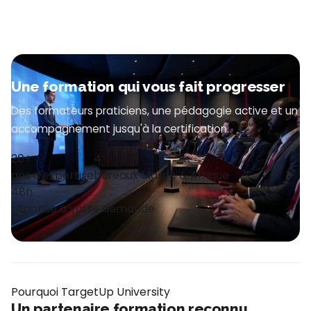
Une formation qui vous fait progresser
Des formateurs praticiens, une pédagogie active et un
accompagnement jusqu'à la certification.
20+
4
ans d'expertise
bureaux Maroc & Afrique
48h
réponse à votre demande
Pourquoi TargetUp University
Un partenaire formation reconnu