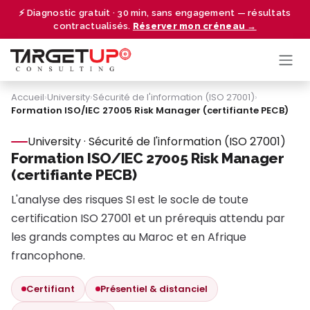
Se rendre au contenu
⚡ Diagnostic gratuit · 30 min, sans engagement — résultats
contractualisés.
Réserver mon créneau →
Accueil
›
University
›
Sécurité de l'information (ISO 27001)
›
Formation ISO/IEC 27005 Risk Manager (certifiante PECB)
University · Sécurité de l'information (ISO 27001)
Formation ISO/IEC 27005 Risk Manager
(certifiante PECB)
L'analyse des risques SI est le socle de toute
certification ISO 27001 et un prérequis attendu par
les grands comptes au Maroc et en Afrique
francophone.
Certifiant
Présentiel & distanciel