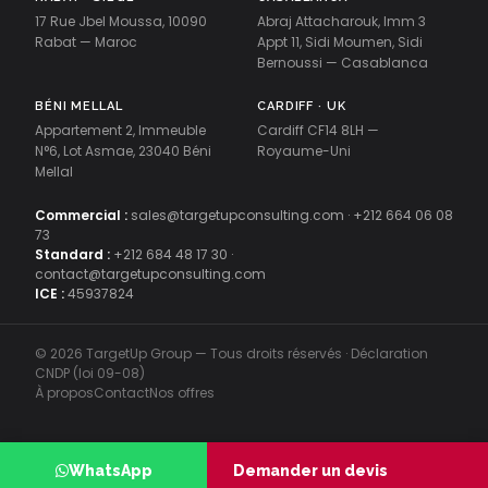
17 Rue Jbel Moussa, 10090
Abraj Attacharouk, Imm 3
Rabat — Maroc
Appt 11, Sidi Moumen, Sidi
Bernoussi — Casablanca
BÉNI MELLAL
CARDIFF · UK
Appartement 2, Immeuble
Cardiff CF14 8LH —
N°6, Lot Asmae, 23040 Béni
Royaume-Uni
Mellal
Commercial :
sales@targetupconsulting.com
·
+212 664 06 08
73
Standard :
+212 684 48 17 30
·
contact@targetupconsulting.com
ICE :
45937824
© 2026 TargetUp Group — Tous droits réservés · Déclaration
CNDP (loi 09-08)
À propos
Contact
Nos offres
WhatsApp
Demander un devis