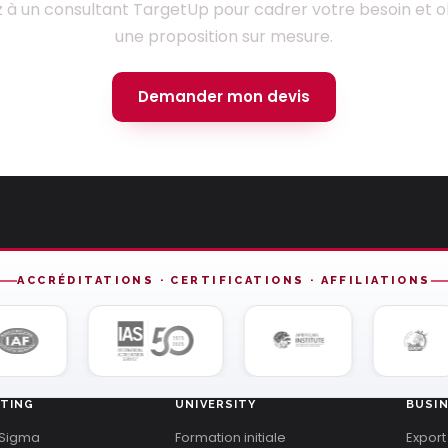
z à un consultant TargetUp pour cadrer votre besoin et o
une proposition sur mesure.
Demander mon devis
ACCRÉDITATIONS · CERTIFICATIONS · AFFILIATIONS
TING
UNIVERSITY
BUSI
 Sigma
Formation initiale
Export