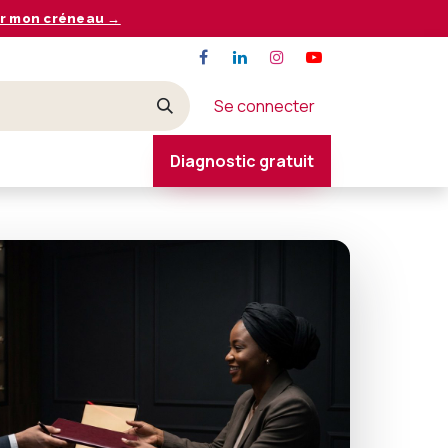
r mon créneau →
Se connecter
Diagnostic gratuit
CONTACT