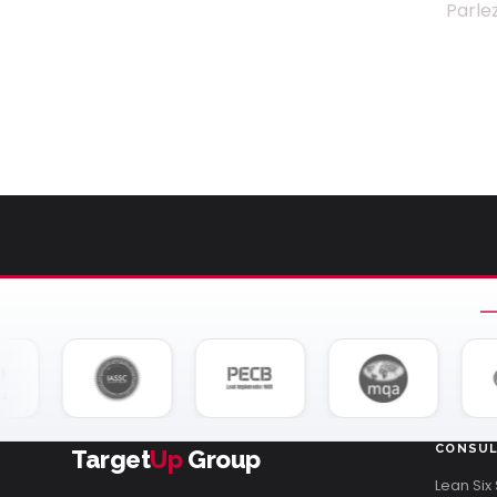
Parle
CONSUL
Target
Up
Group
Lean Six