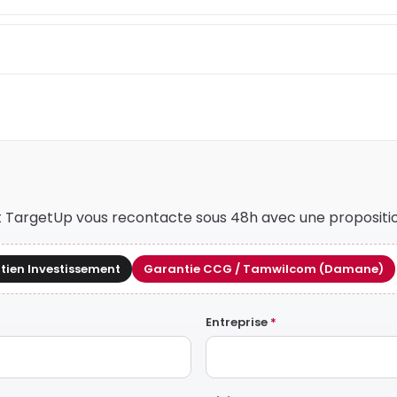
nt TargetUp vous recontacte sous 48h avec une propositi
tien Investissement
Garantie CCG / Tamwilcom (Damane)
Entreprise
*