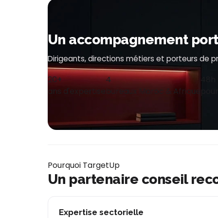
Un accompagnement porté 
Dirigeants, directions métiers et porteurs de 
20+
4
48h
ans d'expertise
bureaux Maroc & Afrique
pour
Pourquoi TargetUp
Un partenaire conseil rec
Expertise sectorielle