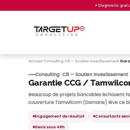
Se rendre au contenu
⚡ Diagnostic grat
À PROPOS
CONSULTING
UNIVERSITY
Accueil
›
Consulting
›
C8 — Soutien Investissement
›
Gara
Consulting · C8 — Soutien Investissement
Garantie CCG / Tamwilc
Beaucoup de projets bancables échouent fau
couverture Tamwilcom (Damane) lève ce blo
Engagement de résultat
Consultants seni
Devis sous 48h