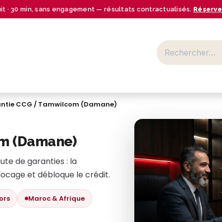
uit · 30 min, sans engagement — résultats contractualisés.
Réserve
BUSINESS CENTER
SECTEURS
NOS OFFRES
RESSOURCES
ntie CCG / Tamwilcom (Damane)
om (Damane)
te de garanties : la
cage et débloque le crédit.
ors
Maroc & Afrique