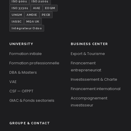
ISO 9001
ISO 21001
ISO 37301
AIAE
EOQM
UNGM
AMDIE
PECB
IASSC
MQA UK
Intégrateur Odoo
UNIVERSITY
BUSINESS CENTER
Formation initiale
Export & Tourisme
Formation professionnelle
Financement
entrepreneuriat
DBA & Masters
Investissement & Charte
VAE
Financement international
CSF — OFPPT
Accompagnement
GIAC & Fonds sectoriels
investisseur
GROUPE & CONTACT