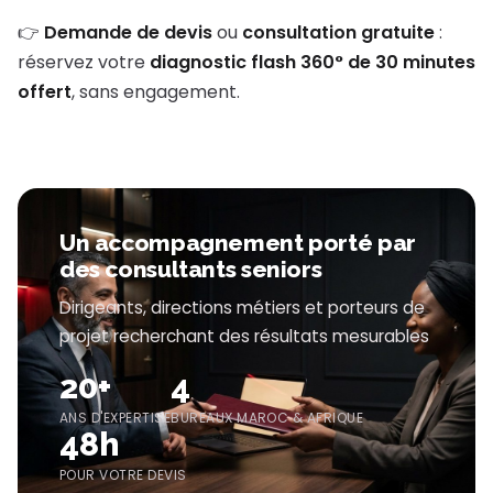
👉
Demande de devis
ou
consultation gratuite
:
réservez votre
diagnostic flash 360° de 30 minutes
offert
, sans engagement.
Un accompagnement porté par
des consultants seniors
Dirigeants, directions métiers et porteurs de
projet recherchant des résultats mesurables
20+
4
ANS D'EXPERTISE
BUREAUX MAROC & AFRIQUE
48h
POUR VOTRE DEVIS