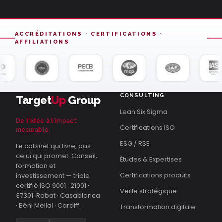
ACCRÉDITATIONS · CERTIFICATIONS ·
AFFILIATIONS
CONSULTING
Target
Up
Group
Lean Six Sigma
De l'idée à l'impact
Certifications ISO
mesurable.
ESG / RSE
Le cabinet qui livre, pas
celui qui promet. Conseil,
Études & Expertises
formation et
Certifications produits
investissement — triple
certifié ISO 9001 · 21001 ·
Veille stratégique
37301. Rabat · Casablanca
· Béni Mellal · Cardiff.
Transformation digitale