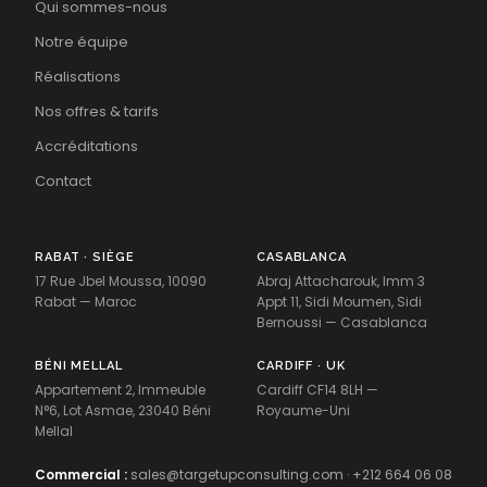
Qui sommes-nous
Notre équipe
Réalisations
Nos offres & tarifs
Accréditations
Contact
RABAT · SIÈGE
CASABLANCA
17 Rue Jbel Moussa, 10090
Abraj Attacharouk, Imm 3
Rabat — Maroc
Appt 11, Sidi Moumen, Sidi
Bernoussi — Casablanca
BÉNI MELLAL
CARDIFF · UK
Appartement 2, Immeuble
Cardiff CF14 8LH —
N°6, Lot Asmae, 23040 Béni
Royaume-Uni
Mellal
Commercial :
sales@targetupconsulting.com
·
+212 664 06 08