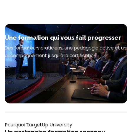
Une formation qui vous fait progresser
Des formateurs praticiens, une pédagogie active et un
accompagnement jusqu'à la certification.
20+
4
ans d'expertise
bureaux Maroc & Afrique
48h
réponse à votre demande
Pourquoi TargetUp University
Un partenaire formation reconnu