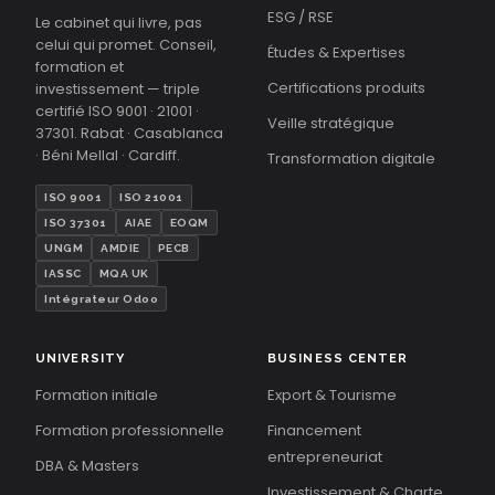
ESG / RSE
Le cabinet qui livre, pas
celui qui promet. Conseil,
Études & Expertises
formation et
Certifications produits
investissement — triple
certifié ISO 9001 · 21001 ·
Veille stratégique
37301. Rabat · Casablanca
· Béni Mellal · Cardiff.
Transformation digitale
ISO 9001
ISO 21001
ISO 37301
AIAE
EOQM
UNGM
AMDIE
PECB
IASSC
MQA UK
Intégrateur Odoo
UNIVERSITY
BUSINESS CENTER
Formation initiale
Export & Tourisme
Formation professionnelle
Financement
entrepreneuriat
DBA & Masters
Investissement & Charte