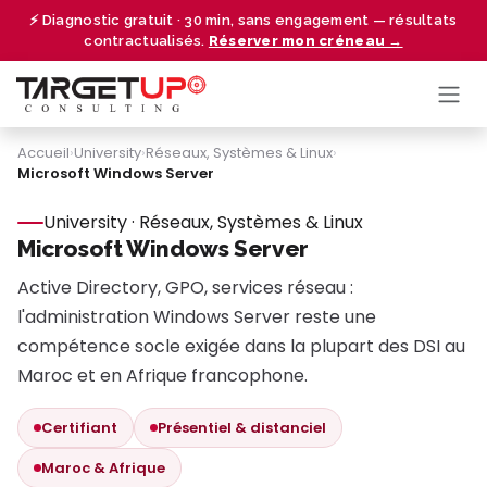
Se rendre au contenu
⚡ Diagnostic gratuit · 30 min, sans engagement — résultats
contractualisés.
Réserver mon créneau →
Accueil
›
University
›
Réseaux, Systèmes & Linux
›
Microsoft Windows Server
University · Réseaux, Systèmes & Linux
Microsoft Windows Server
Active Directory, GPO, services réseau :
l'administration Windows Server reste une
compétence socle exigée dans la plupart des DSI au
Maroc et en Afrique francophone.
Certifiant
Présentiel & distanciel
Maroc & Afrique