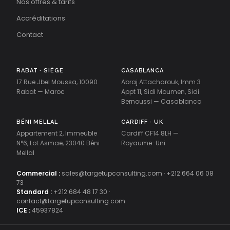
Nos offres & tarifs
Accréditations
Contact
RABAT · SIÈGE
CASABLANCA
17 Rue Jbel Moussa, 10090
Abraj Attacharouk, Imm 3
Rabat — Maroc
Appt 11, Sidi Moumen, Sidi
Bernoussi — Casablanca
BÉNI MELLAL
CARDIFF · UK
Appartement 2, Immeuble
Cardiff CF14 8LH —
N°6, Lot Asmae, 23040 Béni
Royaume-Uni
Mellal
Commercial :
sales@targetupconsulting.com
·
+212 664 06 08
73
Standard :
+212 684 48 17 30
·
contact@targetupconsulting.com
ICE :
45937824