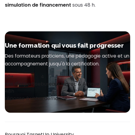
simulation de financement
sous 48 h.
Une formation qui vous fait progresser
Des formateurs praticiens, une pédagogie active et un
accompagnement jusqu'à la certification.
20+
4
ans d'expertise
bureaux Maroc & Afrique
48h
réponse à votre demande
Pourquoi TargetUp University