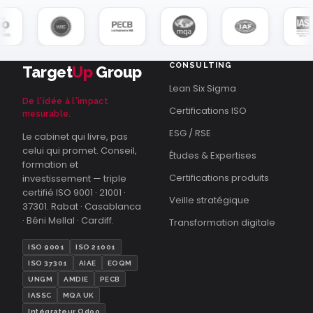
CONSULTING
Target
Up
Group
Lean Six Sigma
De l'idée à l'impact
Certifications ISO
mesurable.
ESG / RSE
Le cabinet qui livre, pas
celui qui promet. Conseil,
Études & Expertises
formation et
Certifications produits
investissement — triple
certifié ISO 9001 · 21001 ·
Veille stratégique
37301. Rabat · Casablanca
· Béni Mellal · Cardiff.
Transformation digitale
ISO 9001
ISO 21001
ISO 37301
AIAE
EOQM
UNGM
AMDIE
PECB
IASSC
MQA UK
Intégrateur Odoo