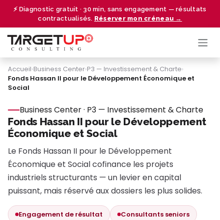
Se rendre au contenu
⚡ Diagnostic gratuit · 30 min, sans engagement — résultats
contractualisés.
Réserver mon créneau →
Accueil
›
Business Center
›
P3 — Investissement & Charte
›
Fonds Hassan II pour le Développement Économique et
Social
Business Center · P3 — Investissement & Charte
Fonds Hassan II pour le Développement
Économique et Social
Le Fonds Hassan II pour le Développement
Économique et Social cofinance les projets
industriels structurants — un levier en capital
puissant, mais réservé aux dossiers les plus solides.
Engagement de résultat
Consultants seniors