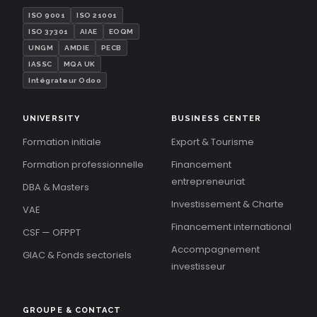
ISO 9001
ISO 21001
ISO 37301
AIAE
EOQM
UNGM
AMDIE
PECB
IASSC
MQA UK
Intégrateur Odoo
UNIVERSITY
BUSINESS CENTER
Formation initiale
Export & Tourisme
Formation professionnelle
Financement
entrepreneuriat
DBA & Masters
Investissement & Charte
VAE
Financement international
CSF — OFPPT
Accompagnement
GIAC & Fonds sectoriels
investisseur
GROUPE & CONTACT