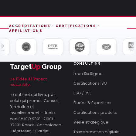
ACCRÉDITATIONS · CERTIFICATIONS ·
AFFILIATIONS
CONSULTING
Target
Up
Group
Lean Six Sigma
De l'idée à l'impact
Certifications ISO
mesurable.
ESG / RSE
Le cabinet qui livre, pas
celui qui promet. Conseil,
Études & Expertises
formation et
Certifications produits
investissement — triple
certifié ISO 9001 · 21001 ·
Veille stratégique
37301. Rabat · Casablanca
· Béni Mellal · Cardiff.
Transformation digitale