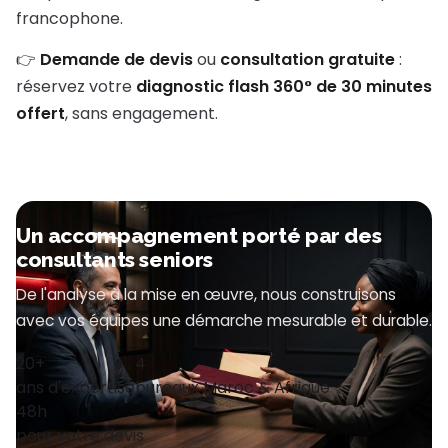
francophone.
👉
Demande de devis
ou
consultation gratuite
:
réservez votre
diagnostic flash 360° de 30 minutes
offert
, sans engagement.
Un accompagnement porté par des
consultants seniors
De l'analyse à la mise en œuvre, nous construisons
avec vos équipes une démarche mesurable et durable.
20+
4
ans d'expertise
bureaux Maroc & Afrique
48h
pour votre devis