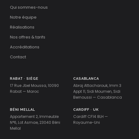
Qui sommes-nous
Notre équipe
Réalisations
Nos offres & tarifs
Accréditations
Contact
RABAT · SIÈGE
CASABLANCA
17 Rue Jbel Moussa, 10090
Abraj Attacharouk, Imm 3
Rabat — Maroc
Appt 11, Sidi Moumen, Sidi
Bernoussi — Casablanca
BÉNI MELLAL
CARDIFF · UK
Appartement 2, Immeuble
Cardiff CF14 8LH —
N°6, Lot Asmae, 23040 Béni
Royaume-Uni
Mellal