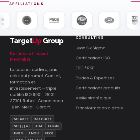
AFFILIATIONS
CONSULTING
Target
Up
Group
Lean Six Sigma
De l'idée à l'impact
Certifications ISO
mesurable.
ESG / RSE
Le cabinet qui livre, pas
celui qui promet. Conseil,
Études & Expertises
formation et
Certifications produits
investissement — triple
certifié ISO 9001 · 21001 ·
Veille stratégique
37301. Rabat · Casablanca
· Béni Mellal · Cardiff.
Transformation digitale
ISO 9001
ISO 21001
ISO 37301
AIAE
EOQM
UNGM
AMDIE
PECB