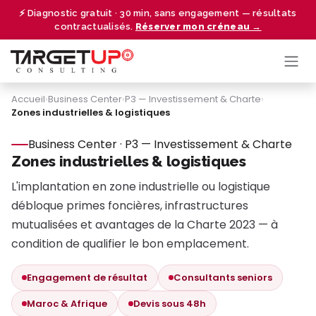
Se rendre au contenu
⚡ Diagnostic gratuit · 30 min, sans engagement — résultats
contractualisés.
Réserver mon créneau →
Accueil
›
Business Center
›
P3 — Investissement & Charte
›
Zones industrielles & logistiques
Business Center · P3 — Investissement & Charte
Zones industrielles & logistiques
L'implantation en zone industrielle ou logistique
débloque primes foncières, infrastructures
mutualisées et avantages de la Charte 2023 — à
condition de qualifier le bon emplacement.
Engagement de résultat
Consultants seniors
Maroc & Afrique
Devis sous 48h