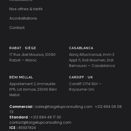
Nos offres & tarifs
Accréditations
Contact
RABAT · SIÈGE
CASABLANCA
17 Rue Jbel Moussa, 10090
Abraj Attacharouk, Imm 3
Rabat — Maroc
Appt 11, Sidi Moumen, Sidi
Bernoussi — Casablanca
BÉNI MELLAL
CARDIFF · UK
Appartement 2, Immeuble
Cardiff CF14 8LH —
N°6, Lot Asmae, 23040 Béni
Royaume-Uni
Mellal
Commercial :
sales@targetupconsulting.com
·
+212 664 06 08
73
Standard :
+212 684 48 17 30
·
contact@targetupconsulting.com
ICE :
45937824