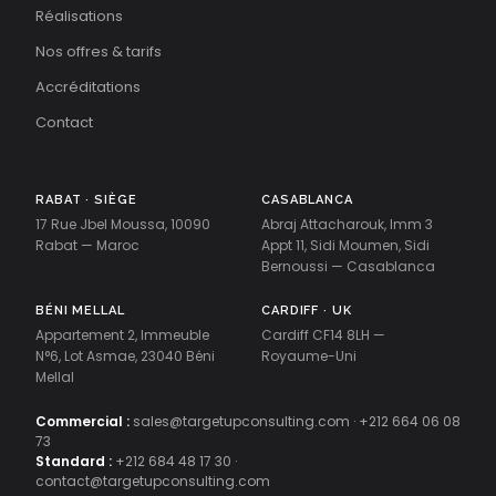
Réalisations
Nos offres & tarifs
Accréditations
Contact
RABAT · SIÈGE
CASABLANCA
17 Rue Jbel Moussa, 10090
Abraj Attacharouk, Imm 3
Rabat — Maroc
Appt 11, Sidi Moumen, Sidi
Bernoussi — Casablanca
BÉNI MELLAL
CARDIFF · UK
Appartement 2, Immeuble
Cardiff CF14 8LH —
N°6, Lot Asmae, 23040 Béni
Royaume-Uni
Mellal
Commercial :
sales@targetupconsulting.com
·
+212 664 06 08
73
Standard :
+212 684 48 17 30
·
contact@targetupconsulting.com