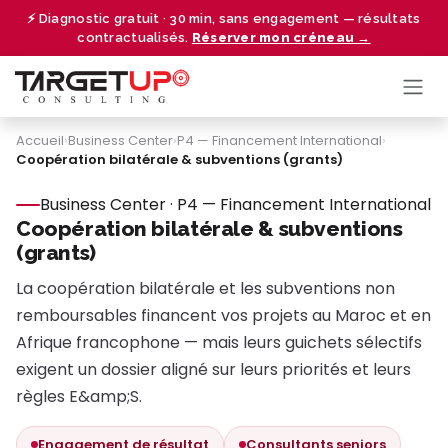
Se rendre au contenu
⚡ Diagnostic gratuit · 30 min, sans engagement — résultats
contractualisés.
Réserver mon créneau →
Accueil
›
Business Center
›
P4 — Financement International
›
Coopération bilatérale & subventions (grants)
Business Center · P4 — Financement International
Coopération bilatérale & subventions
(grants)
La coopération bilatérale et les subventions non
remboursables financent vos projets au Maroc et en
Afrique francophone — mais leurs guichets sélectifs
exigent un dossier aligné sur leurs priorités et leurs
règles E&amp;S.
Engagement de résultat
Consultants seniors