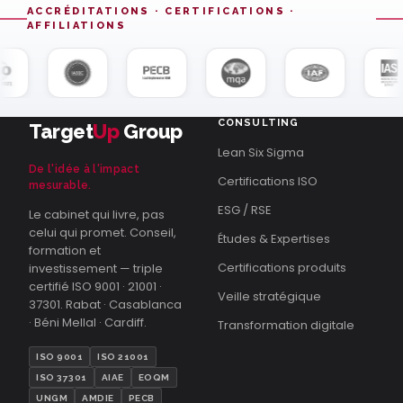
ACCRÉDITATIONS · CERTIFICATIONS ·
AFFILIATIONS
CONSULTING
Target
Up
Group
Lean Six Sigma
De l'idée à l'impact
Certifications ISO
mesurable.
ESG / RSE
Le cabinet qui livre, pas
celui qui promet. Conseil,
Études & Expertises
formation et
Certifications produits
investissement — triple
certifié ISO 9001 · 21001 ·
Veille stratégique
37301. Rabat · Casablanca
· Béni Mellal · Cardiff.
Transformation digitale
ISO 9001
ISO 21001
ISO 37301
AIAE
EOQM
UNGM
AMDIE
PECB