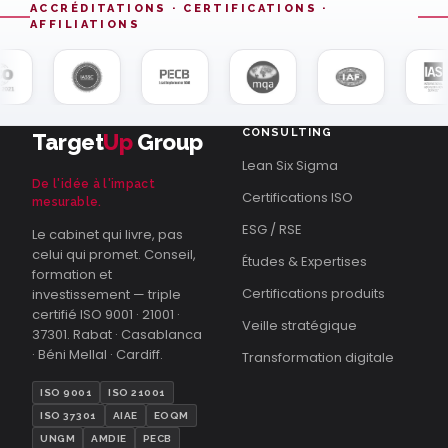
ACCRÉDITATIONS · CERTIFICATIONS ·
AFFILIATIONS
CONSULTING
Target
Up
Group
Lean Six Sigma
De l'idée à l'impact
Certifications ISO
mesurable.
ESG / RSE
Le cabinet qui livre, pas
celui qui promet. Conseil,
Études & Expertises
formation et
Certifications produits
investissement — triple
certifié ISO 9001 · 21001 ·
Veille stratégique
37301. Rabat · Casablanca
· Béni Mellal · Cardiff.
Transformation digitale
ISO 9001
ISO 21001
ISO 37301
AIAE
EOQM
UNGM
AMDIE
PECB