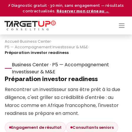
Se rendre au contenu
⚡ Diagnostic gratuit · 30 min, sans engagement — résultats
contractualisés.
Réserver mon créneau →
Accueil
›
Business Center
›
P5 — Accompagnement Investisseur & M&E
›
Préparation investor readiness
Business Center · P5 — Accompagnement
Investisseur & M&E
Préparation investor readiness
Rencontrer un investisseur sans être prêt à la due
diligence, c'est griller sa crédibilité d'entrée : au
Maroc comme en Afrique francophone, l'investor
readiness se prépare en amont.
Engagement de résultat
Consultants seniors