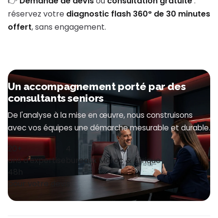
👉
Demande de devis
ou
consultation gratuite
:
réservez votre
diagnostic flash 360° de 30 minutes
offert
, sans engagement.
Un accompagnement porté par des
consultants seniors
De l'analyse à la mise en œuvre, nous construisons
avec vos équipes une démarche mesurable et durable.
20+
4
ans d'expertise
bureaux Maroc & Afrique
48h
pour votre devis