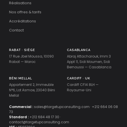
Réalisations
Nos offres & tarifs
Accréditations
Contact
RABAT · SIÈGE
CASABLANCA
17 Rue Jbel Moussa, 10090
Abraj Attacharouk, Imm 3
Rabat — Maroc
Appt 11, Sidi Moumen, Sidi
Bernoussi — Casablanca
BÉNI MELLAL
CARDIFF · UK
Appartement 2, Immeuble
Cardiff CF14 8LH —
N°6, Lot Asmae, 23040 Béni
Royaume-Uni
Mellal
Commercial :
sales@targetupconsulting.com
·
+212 664 06 08
73
Standard :
+212 684 48 17 30
·
contact@targetupconsulting.com