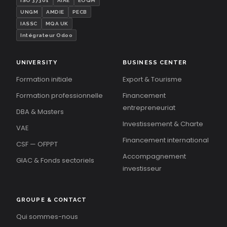
ISO 37301
AIAE
EOQM
UNGM
AMDIE
PECB
IASSC
MQA UK
Intégrateur Odoo
UNIVERSITY
BUSINESS CENTER
Formation initiale
Export & Tourisme
Formation professionnelle
Financement
entrepreneuriat
DBA & Masters
Investissement & Charte
VAE
Financement international
CSF — OFPPT
Accompagnement
GIAC & Fonds sectoriels
investisseur
GROUPE & CONTACT
Qui sommes-nous