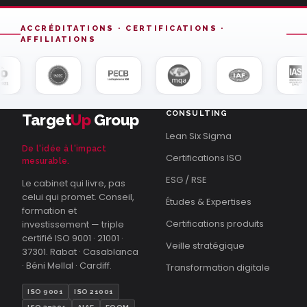
ACCRÉDITATIONS · CERTIFICATIONS ·
AFFILIATIONS
CONSULTING
Target
Up
Group
Lean Six Sigma
De l'idée à l'impact
Certifications ISO
mesurable.
ESG / RSE
Le cabinet qui livre, pas
celui qui promet. Conseil,
Études & Expertises
formation et
Certifications produits
investissement — triple
certifié ISO 9001 · 21001 ·
Veille stratégique
37301. Rabat · Casablanca
· Béni Mellal · Cardiff.
Transformation digitale
ISO 9001
ISO 21001