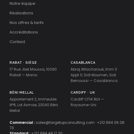
Notre équipe
Réalisations
Nos offres & tarifs
Accréditations
Contact
RABAT · SIÈGE
CASABLANCA
17 Rue Jbel Moussa, 10090
Abraj Attacharouk, Imm 3
Rabat — Maroc
Appt 11, Sidi Moumen, Sidi
Bernoussi — Casablanca
BÉNI MELLAL
CARDIFF · UK
Appartement 2, Immeuble
Cardiff CF14 8LH —
N°6, Lot Asmae, 23040 Béni
Royaume-Uni
Mellal
Commercial :
sales@targetupconsulting.com
·
+212 664 06 08
73
Standard :
+212 684 48 17 30
·