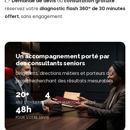
👉
Demande de devis
ou
consultation gratuite
:
réservez votre
diagnostic flash 360° de 30 minutes
offert
, sans engagement.
Un accompagnement porté par
des consultants seniors
Dirigeants, directions métiers et porteurs de
projet recherchant des résultats mesurables
20+
4
ANS D'EXPERTISE
BUREAUX MAROC & AFRIQUE
48h
POUR VOTRE DEVIS