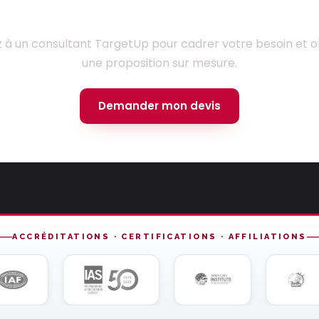
Prêt à lancer votre projet ?
z à un consultant TargetUp pour cadrer votre besoin et o
une proposition sur mesure.
Demander mon devis
ACCRÉDITATIONS · CERTIFICATIONS · AFFILIATIONS