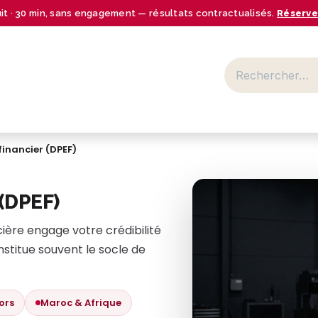
uit · 30 min, sans engagement — résultats contractualisés.
Réserve
BUSINESS CENTER
SECTEURS
NOS OFFRES
RESSOURCES
financier (DPEF)
 (DPEF)
ère engage votre crédibilité
nstitue souvent le socle de
ors
Maroc & Afrique