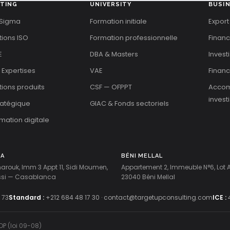
TING
UNIVERSITY
BUSI
 Sigma
Formation initiale
Export
tions ISO
Formation professionnelle
Finan
E
DBA & Masters
Invest
 Expertises
VAE
Financ
ations produits
CSF — OFPPT
Acco
invest
tratégique
GIAC & Fonds sectoriels
mation digitale
CA
BÉNI MELLAL
harouk, Imm 3 Appt 11, Sidi Moumen,
Appartement 2, Immeuble N°6, Lot
ussi — Casablanca
23040 Béni Mellal
 73
Standard :
+212 684 48 17 30
·
contact@targetupconsulting.com
ICE :
DP (loi 09-08)