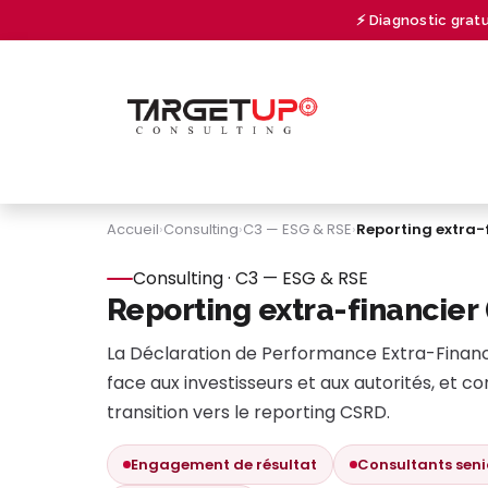
Se rendre au contenu
⚡ Diagnostic grat
À PROPOS
CONSULTING
UNIVERSITY
Accueil
›
Consulting
›
C3 — ESG & RSE
›
Reporting extra-
Consulting · C3 — ESG & RSE
Reporting extra-financier
La Déclaration de Performance Extra-Financi
face aux investisseurs et aux autorités, et co
transition vers le reporting CSRD.
Engagement de résultat
Consultants seni