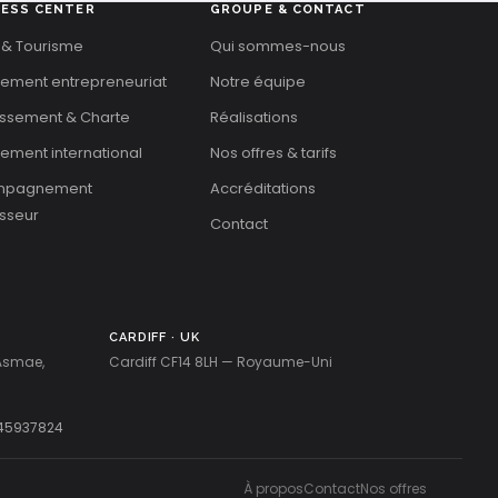
NESS CENTER
GROUPE & CONTACT
 & Tourisme
Qui sommes-nous
cement entrepreneuriat
Notre équipe
issement & Charte
Réalisations
ement international
Nos offres & tarifs
mpagnement
Accréditations
isseur
Contact
CARDIFF · UK
 Asmae,
Cardiff CF14 8LH — Royaume-Uni
45937824
À propos
Contact
Nos offres