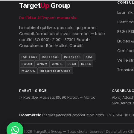
CONSUL
Target
Up
Group
Lean Six
De l'idée à l'impact mesurable.
Certifica
Le cabinet qui livre, pas celui qui promet.
ESG / RS
Conseil, formation et investissement — triple
certifié ISO 9001 · 21001 · 37301. Rabat ·
Études &
Casablanca · Béni Mellal · Cardiff.
Certific
ISO 9001
ISO 21001
ISO 37301
AIAE
Veille s
EOQM
UNGM
AMDIE
PECB
IASSC
Transfor
MQA UK
Intégrateur Odoo
RABAT · SIÈGE
CASABLAN
17 Rue Jbel Moussa, 10090 Rabat — Maroc
Abraj Attac
Sidi Berno
Commercial :
sales@targetupconsulting.com
·
+212 664 06 08
© 2026 TargetUp Group — Tous droits réservés · Déclaration CN