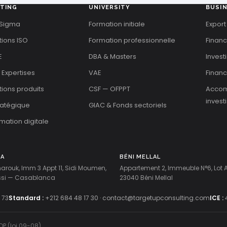
TING
UNIVERSITY
BUSI
 Sigma
Formation initiale
Export
tions ISO
Formation professionnelle
Finan
E
DBA & Masters
Invest
 Expertises
VAE
Financ
ations produits
CSF — OFPPT
Acco
invest
tratégique
GIAC & Fonds sectoriels
mation digitale
CA
BÉNI MELLAL
harouk, Imm 3 Appt 11, Sidi Moumen,
Appartement 2, Immeuble N°6, Lot
ussi — Casablanca
23040 Béni Mellal
 73
Standard :
+212 684 48 17 30
·
contact@targetupconsulting.com
ICE :
DP (loi 09-08)