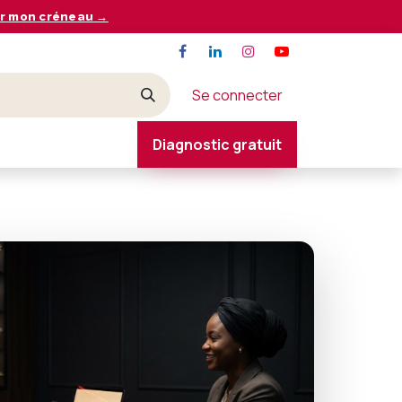
r mon créneau →
Se connecter
Diagnostic gratuit
CONTACT