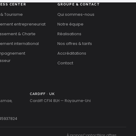
NESS CENTER
GROUPE & CONTACT
 & Tourisme
Qui sommes-nous
cement entrepreneuriat
Notre équipe
issement & Charte
Réalisations
ement international
Nos offres & tarifs
mpagnement
Accréditations
isseur
Contact
CARDIFF · UK
 Asmae,
Cardiff CF14 8LH — Royaume-Uni
45937824
À propos
Contact
Nos offres