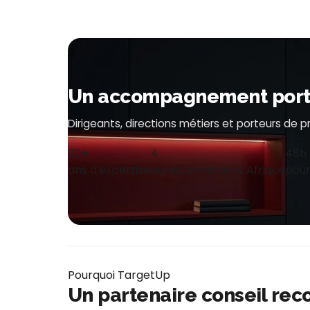
Un accompagnement porté 
Dirigeants, directions métiers et porteurs de 
20+
4
48h
ans d'expertise
bureaux Maroc & Afrique
pour
Pourquoi TargetUp
Un partenaire conseil rec