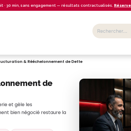
uit · 30 min, sans engagement — résultats contractualisés.
Réserve
BUSINESS CENTER
SECTEURS
NOS OFFRES
RESSOURCES
ructuration & Rééchelonnement de Dette
elonnement de
rie et gèle les
ent bien négocié restaure la