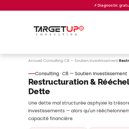
Se rendre au contenu
⚡ Diagnostic grat
À PROPOS
CONSULTING
UNIVERSITY
Accueil
›
Consulting
›
C8 — Soutien Investissement
›
Rest
Consulting · C8 — Soutien Investissement
Restructuration & Rééch
Dette
Une dette mal structurée asphyxie la trésore
investissements — alors qu'un rééchelonnem
capacité financière.