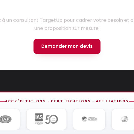
Prêt à lancer votre projet ?
z à un consultant TargetUp pour cadrer votre besoin et o
une proposition sur mesure.
Demander mon devis
ACCRÉDITATIONS · CERTIFICATIONS · AFFILIATIONS