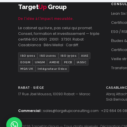
CONSUL
Target
Up
Group
Lean Six
De l'idée à l'impact mesurable.
Certifica
Le cabinet qui livre, pas celui qui promet.
ESG / RS
Conseil, formation et investissement — triple
certifié ISO 9001 · 21001 · 37301. Rabat ·
Études &
Casablanca · Béni Mellal · Cardiff.
Certific
ISO 9001
ISO 21001
ISO 37301
AIAE
Veille s
EOQM
UNGM
AMDIE
PECB
IASSC
Transfor
MQA UK
Intégrateur Odoo
RABAT · SIÈGE
CASABLAN
17 Rue Jbel Moussa, 10090 Rabat — Maroc
Abraj Attac
Sidi Berno
Commercial :
sales@targetupconsulting.com
·
+212 664 06 08
© 2026 TargetUp Group — Tous droits réservés · Déclaration CN