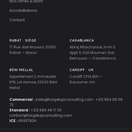
Nos offres & tarifs
Accréditations
Contact
RABAT · SIÈGE
CASABLANCA
17 Rue Jbel Moussa, 10090
Abraj Attacharouk, Imm 3
Rabat — Maroc
Appt 11, Sidi Moumen, Sidi
Bernoussi — Casablanca
BÉNI MELLAL
CARDIFF · UK
Appartement 2, Immeuble
Cardiff CF14 8LH —
N°6, Lot Asmae, 23040 Béni
Royaume-Uni
Mellal
Commercial :
sales@targetupconsulting.com
·
+212 664 06 08
73
Standard :
+212 684 48 17 30
·
contact@targetupconsulting.com
ICE :
45937824