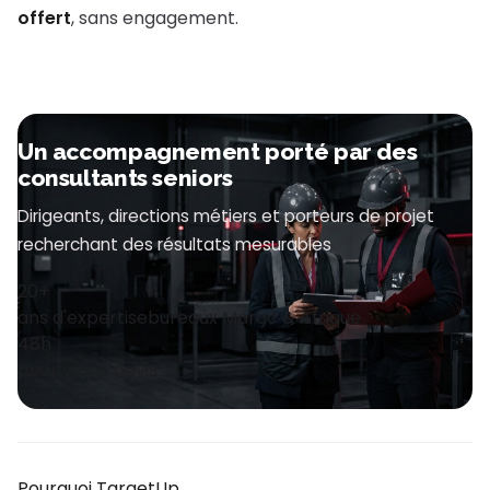
offert
, sans engagement.
Un accompagnement porté par des
consultants seniors
Dirigeants, directions métiers et porteurs de projet
recherchant des résultats mesurables
20+
4
ans d'expertise
bureaux Maroc & Afrique
48h
pour votre devis
Pourquoi TargetUp