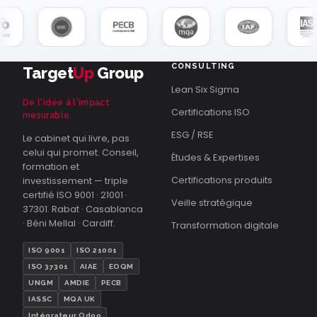
CONSULTING
Target
Up
Group
Lean Six Sigma
De l'idée à l'impact
Certifications ISO
mesurable.
ESG / RSE
Le cabinet qui livre, pas
celui qui promet. Conseil,
Études & Expertises
formation et
Certifications produits
investissement — triple
certifié ISO 9001 · 21001 ·
Veille stratégique
37301. Rabat · Casablanca
· Béni Mellal · Cardiff.
Transformation digitale
ISO 9001
ISO 21001
ISO 37301
AIAE
EOQM
UNGM
AMDIE
PECB
IASSC
MQA UK
Intégrateur Odoo