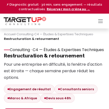
Se rendre au contenu
⚡ Diagnostic gratuit · 30 min, sans engagement — résultats
contractualisés.
Réserver mon créneau →
Accueil
›
Consulting
›
C4 — Études & Expertises Techniques
›
Restructuration & retournement
Consulting · C4 — Études & Expertises Techniques
Restructuration & retournement
Pour une entreprise en difficulté, la fenêtre d'action
est étroite — chaque semaine perdue réduit les
options.
Engagement de résultat
Consultants seniors
Maroc & Afrique
Devis sous 48h