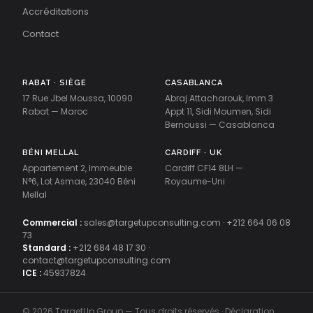
Accréditations
Contact
RABAT · SIÈGE
CASABLANCA
17 Rue Jbel Moussa, 10090
Abraj Attacharouk, Imm 3
Rabat — Maroc
Appt 11, Sidi Moumen, Sidi
Bernoussi — Casablanca
BÉNI MELLAL
CARDIFF · UK
Appartement 2, Immeuble
Cardiff CF14 8LH —
N°6, Lot Asmae, 23040 Béni
Royaume-Uni
Mellal
Commercial :
sales@targetupconsulting.com
·
+212 664 06 08
73
Standard :
+212 684 48 17 30
·
contact@targetupconsulting.com
ICE :
45937824
© 2026 TargetUp Group — Tous droits réservés · Déclaration