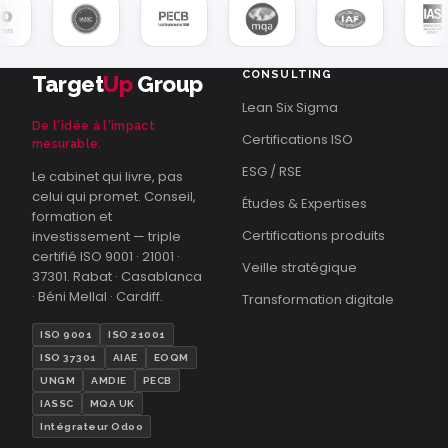
CONSULTING
Target
Up
Group
Lean Six Sigma
De l'idée à l'impact
Certifications ISO
mesurable.
ESG / RSE
Le cabinet qui livre, pas
celui qui promet. Conseil,
Études & Expertises
formation et
Certifications produits
investissement — triple
certifié ISO 9001 · 21001 ·
Veille stratégique
37301. Rabat · Casablanca
· Béni Mellal · Cardiff.
Transformation digitale
ISO 9001
ISO 21001
ISO 37301
AIAE
EOQM
UNGM
AMDIE
PECB
IASSC
MQA UK
Intégrateur Odoo