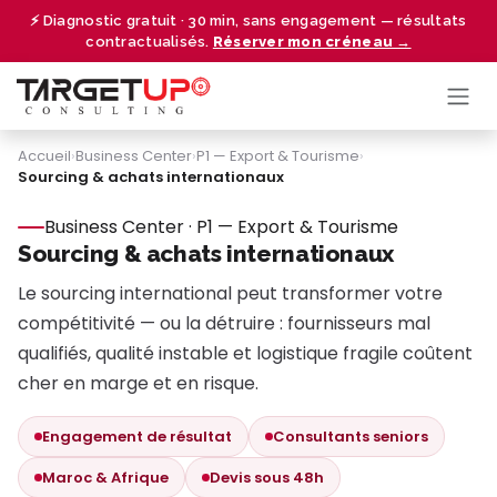
Se rendre au contenu
⚡ Diagnostic gratuit · 30 min, sans engagement — résultats
contractualisés.
Réserver mon créneau →
Accueil
›
Business Center
›
P1 — Export & Tourisme
›
Sourcing & achats internationaux
Business Center · P1 — Export & Tourisme
Sourcing & achats internationaux
Le sourcing international peut transformer votre
compétitivité — ou la détruire : fournisseurs mal
qualifiés, qualité instable et logistique fragile coûtent
cher en marge et en risque.
Engagement de résultat
Consultants seniors
Maroc & Afrique
Devis sous 48h