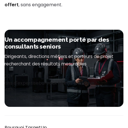
offert
, sans engagement.
Un accompagnement porté par des
consultants seniors
Dirigeants, directions métiers et porteurs de projet
recherchant des résultats mesurables
20+
4
ans d'expertise
bureaux Maroc & Afrique
48h
pour votre devis
Pourquoi TargetUp