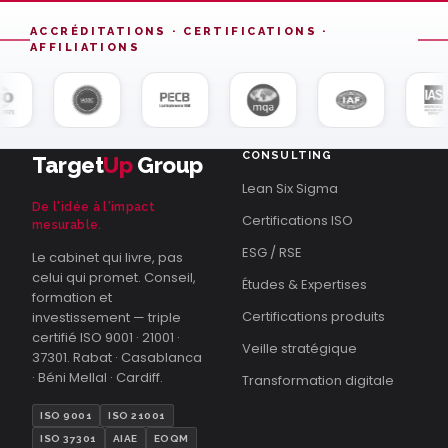
ACCRÉDITATIONS · CERTIFICATIONS ·
AFFILIATIONS
CONSULTING
Target
Up
Group
Lean Six Sigma
De l'idée à l'impact
Certifications ISO
mesurable.
ESG / RSE
Le cabinet qui livre, pas
celui qui promet. Conseil,
Études & Expertises
formation et
Certifications produits
investissement — triple
certifié ISO 9001 · 21001 ·
Veille stratégique
37301. Rabat · Casablanca
· Béni Mellal · Cardiff.
Transformation digitale
ISO 9001
ISO 21001
ISO 37301
AIAE
EOQM