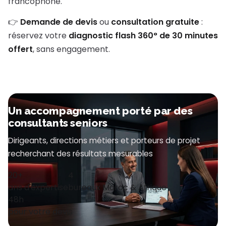
francophone.
👉
Demande de devis
ou
consultation gratuite
:
réservez votre
diagnostic flash 360° de 30 minutes
offert
, sans engagement.
Un accompagnement porté par des
consultants seniors
Dirigeants, directions métiers et porteurs de projet
recherchant des résultats mesurables
20+
4
ans d'expertise
bureaux Maroc & Afrique
48h
pour votre devis