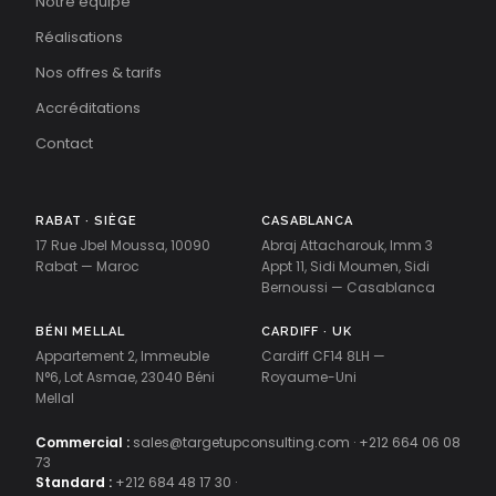
Notre équipe
Réalisations
Nos offres & tarifs
Accréditations
Contact
RABAT · SIÈGE
CASABLANCA
17 Rue Jbel Moussa, 10090
Abraj Attacharouk, Imm 3
Rabat — Maroc
Appt 11, Sidi Moumen, Sidi
Bernoussi — Casablanca
BÉNI MELLAL
CARDIFF · UK
Appartement 2, Immeuble
Cardiff CF14 8LH —
N°6, Lot Asmae, 23040 Béni
Royaume-Uni
Mellal
Commercial :
sales@targetupconsulting.com
·
+212 664 06 08
73
Standard :
+212 684 48 17 30
·