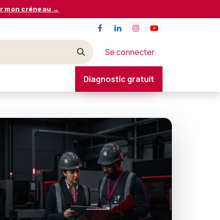
r mon créneau →
Se connecter
Diagnostic gratuit
CONTACT