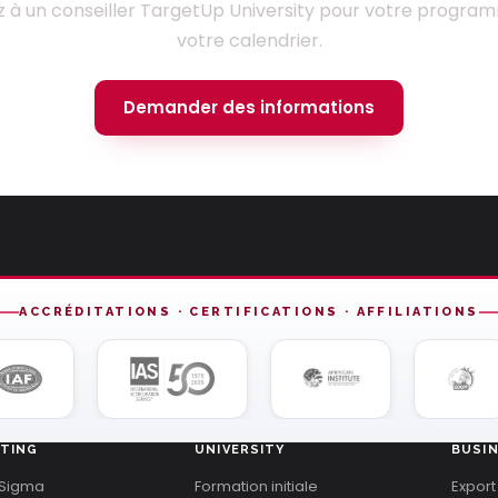
z à un conseiller TargetUp University pour votre progra
votre calendrier.
Demander des informations
ACCRÉDITATIONS · CERTIFICATIONS · AFFILIATIONS
TING
UNIVERSITY
BUSI
 Sigma
Formation initiale
Export