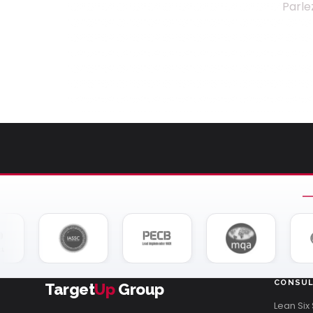
Parle
CONSUL
Target
Up
Group
Lean Six