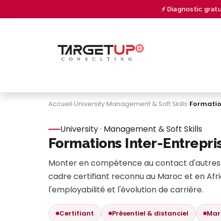
Se rendre au contenu
⚡ Diagnostic grat
À PROPOS
CONSULTING
UNIVERSITY
Accueil
›
University
›
Management & Soft Skills
›
Formatio
University · Management & Soft Skills
Formations Inter-Entrepri
Monter en compétence au contact d'autres 
cadre certifiant reconnu au Maroc et en Af
l'employabilité et l'évolution de carrière.
Certifiant
Présentiel & distanciel
Mar