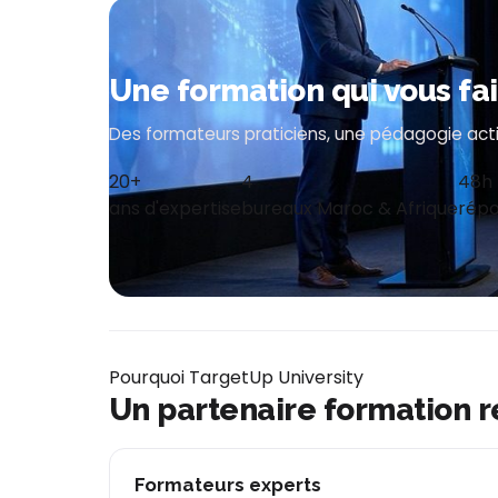
Une formation qui vous fa
Des formateurs praticiens, une pédagogie acti
20+
4
48h
ans d'expertise
bureaux Maroc & Afrique
répo
Pourquoi TargetUp University
Un partenaire formation 
Formateurs experts