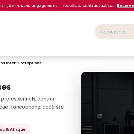
uit · 30 min, sans engagement — résultats contractualisés.
Réserve
BUSINESS CENTER
SECTEURS
NOS OFFRES
RESSOURCES
ns Inter-Entreprises
ses
professionnels, dans un
rique francophone, accélère
oc & Afrique