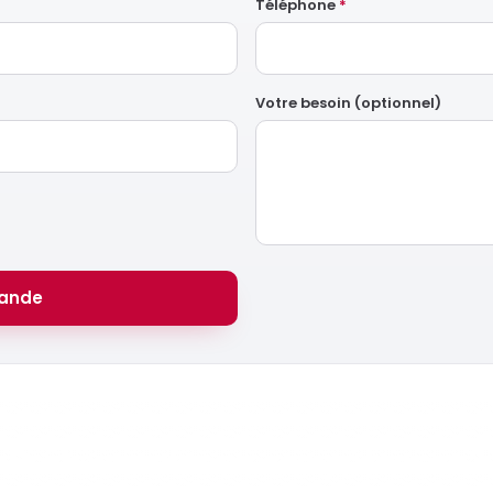
Téléphone
*
Votre besoin (optionnel)
ande
Prêt à monter en compétences ?