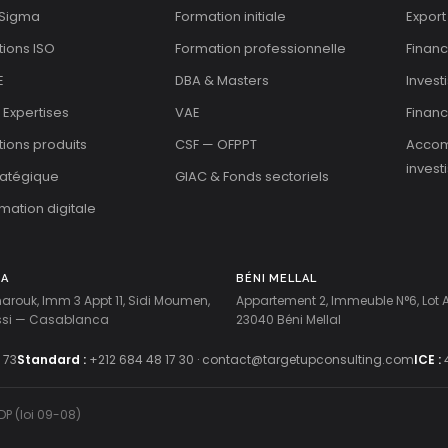
 Sigma
Formation initiale
Export
tions ISO
Formation professionnelle
Finan
E
DBA & Masters
Invest
 Expertises
VAE
Financ
ations produits
CSF — OFPPT
Acco
invest
tratégique
GIAC & Fonds sectoriels
mation digitale
CA
BÉNI MELLAL
harouk, Imm 3 Appt 11, Sidi Moumen,
Appartement 2, Immeuble N°6, Lot
ussi — Casablanca
23040 Béni Mellal
 73
Standard :
+212 684 48 17 30
·
contact@targetupconsulting.com
ICE :
DP (loi 09-08)