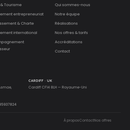
 & Tourisme
Qui sommes-nous
cement entrepreneuriat
Notre équipe
issement & Charte
Réalisations
ement international
Nos offres & tarifs
mpagnement
Accréditations
isseur
Contact
CARDIFF · UK
 Asmae,
Cardiff CF14 8LH — Royaume-Uni
45937824
À propos
Contact
Nos offres