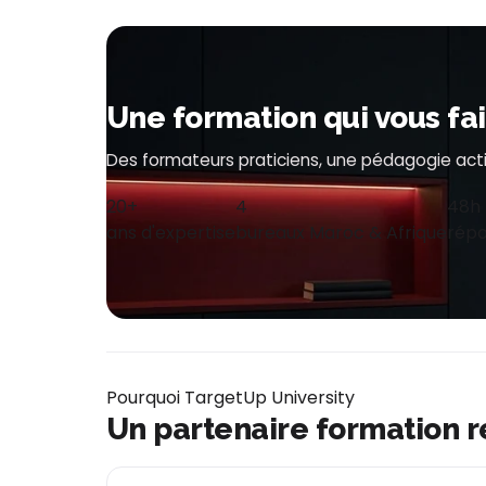
Une formation qui vous fa
Des formateurs praticiens, une pédagogie acti
20+
4
48h
ans d'expertise
bureaux Maroc & Afrique
répo
Pourquoi TargetUp University
Un partenaire formation 