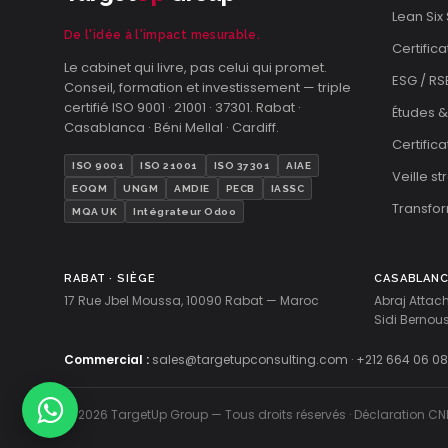
Lean Six
De l'idée à l'impact mesurable.
Certifica
Le cabinet qui livre, pas celui qui promet.
ESG / RS
Conseil, formation et investissement — triple
certifié ISO 9001 · 21001 · 37301. Rabat ·
Études &
Casablanca · Béni Mellal · Cardiff.
Certific
ISO 9001
ISO 21001
ISO 37301
AIAE
Veille s
EOQM
UNGM
AMDIE
PECB
IASSC
Transfor
MQA UK
Intégrateur Odoo
RABAT · SIÈGE
CASABLAN
17 Rue Jbel Moussa, 10090 Rabat — Maroc
Abraj Attac
Sidi Berno
Commercial :
sales@targetupconsulting.com
·
+212 664 06 08
© 2026 TargetUp Group — Tous droits réservés · Déclaration CN