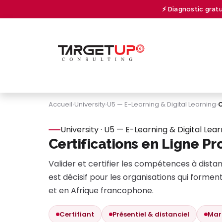
Se rendre au contenu
⚡ Diagnostic grat
À PROPOS
CONSULTING
UNIVERSITY
Accueil
›
University
›
U5 — E-Learning & Digital Learning
›
C
University · U5 — E-Learning & Digital Lear
Certifications en Ligne P
Valider et certifier les compétences à dist
est décisif pour les organisations qui forme
et en Afrique francophone.
Certifiant
Présentiel & distanciel
Mar