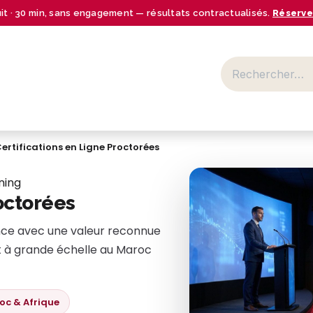
uit · 30 min, sans engagement — résultats contractualisés.
Réserve
BUSINESS CENTER
SECTEURS
NOS OFFRES
RESSOURCES
ertifications en Ligne Proctorées
ning
roctorées
ance avec une valeur reconnue
nt à grande échelle au Maroc
oc & Afrique