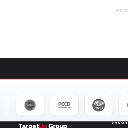
Parle
CONSUL
Target
Up
Group