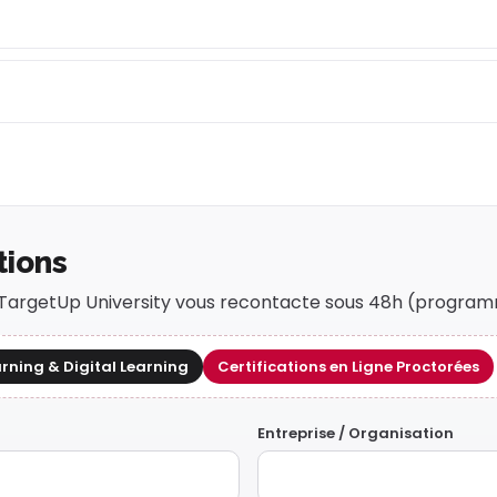
tions
r TargetUp University vous recontacte sous 48h (program
arning & Digital Learning
Certifications en Ligne Proctorées
Entreprise / Organisation