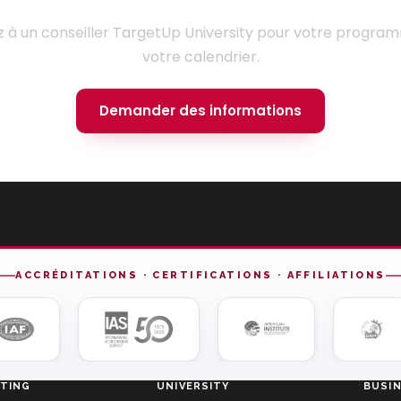
z à un conseiller TargetUp University pour votre progra
votre calendrier.
Demander des informations
ACCRÉDITATIONS · CERTIFICATIONS · AFFILIATIONS
TING
UNIVERSITY
BUSI