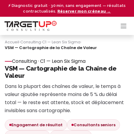
Se rendre au contenu
⚡ Diagnostic gratuit · 30 min, sans engagement — résultats
contractualisés.
Réserver mon créneau →
Accueil
›
Consulting
›
C1 — Lean Six Sigma
›
VSM — Cartographie de la Chaîne de Valeur
Consulting · C1 — Lean Six Sigma
VSM — Cartographie de la Chaîne de
Valeur
Dans la plupart des chaînes de valeur, le temps à
valeur ajoutée représente moins de 5 % du délai
total — le reste est attente, stock et déplacement
invisibles sans cartographie.
Engagement de résultat
Consultants seniors