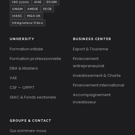
ISO 37301
AIAE
EOQM
UNGM
AMDIE
PECB
IASSC
MQA UK
Intégrateur Odoo
UNIVERSITY
BUSINESS CENTER
Formation initiale
Export & Tourisme
Formation professionnelle
Financement
entrepreneuriat
DBA & Masters
Investissement & Charte
VAE
Financement international
CSF — OFPPT
Accompagnement
GIAC & Fonds sectoriels
investisseur
GROUPE & CONTACT
Qui sommes-nous