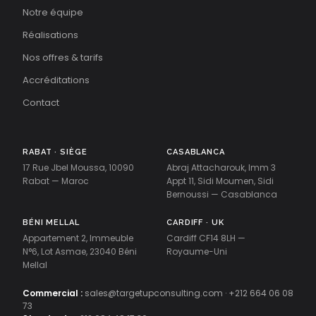
Notre équipe
Réalisations
Nos offres & tarifs
Accréditations
Contact
RABAT · SIÈGE
CASABLANCA
17 Rue Jbel Moussa, 10090
Abraj Attacharouk, Imm 3
Rabat — Maroc
Appt 11, Sidi Moumen, Sidi
Bernoussi — Casablanca
BÉNI MELLAL
CARDIFF · UK
Appartement 2, Immeuble
Cardiff CF14 8LH —
N°6, Lot Asmae, 23040 Béni
Royaume-Uni
Mellal
Commercial :
sales@targetupconsulting.com
·
+212 664 06 08
73