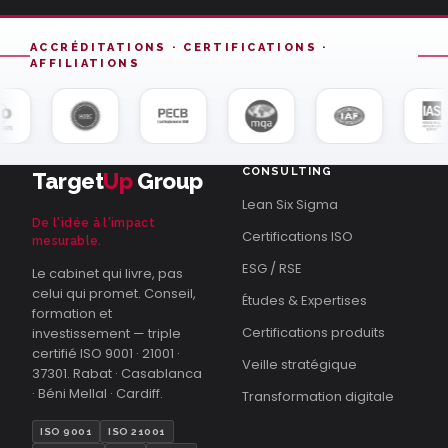
ACCRÉDITATIONS · CERTIFICATIONS ·
AFFILIATIONS
CONSULTING
Target
Up
Group
Lean Six Sigma
De l'idée à l'impact
Certifications ISO
mesurable.
ESG / RSE
Le cabinet qui livre, pas
celui qui promet. Conseil,
Études & Expertises
formation et
Certifications produits
investissement — triple
certifié ISO 9001 · 21001 ·
Veille stratégique
37301. Rabat · Casablanca
· Béni Mellal · Cardiff.
Transformation digitale
ISO 9001
ISO 21001