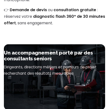
👉
Demande de devis
ou
consultation gratuite
:
réservez votre
diagnostic flash 360° de 30 minutes
offert
, sans engagement.
Un accompagnement porté par des
consultants seniors
Dirigeants, directions métiers et porteurs de projet
recherchant des résultats mesurables
20+
4
ans d'expertise
bureaux Maroc & Afrique
48h
pour votre devis