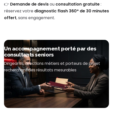
👉
Demande de devis
ou
consultation gratuite
:
réservez votre
diagnostic flash 360° de 30 minutes
offert
, sans engagement.
Un accompagnement porté par des
consultants seniors
Dirigeants, directions métiers et porteurs de projet
recherchant des résultats mesurables
20+
4
ans d'expertise
bureaux Maroc & Afrique
48h
pour votre devis