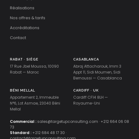
Réalisations
Nos offres & tarifs
Accréditations
Contact
RABAT · SIÈGE
CASABLANCA
17 Rue Jbel Moussa, 10090
Abraj Attacharouk, Imm 3
Rabat — Maroc
Appt 11, Sidi Moumen, Sidi
Bernoussi — Casablanca
BÉNI MELLAL
CARDIFF · UK
Appartement 2, Immeuble
Cardiff CF14 8LH —
N°6, Lot Asmae, 23040 Béni
Royaume-Uni
Mellal
Commercial :
sales@targetupconsulting.com
·
+212 664 06 08
73
Standard :
+212 684 48 17 30
·
contact@targetupconsulting.com