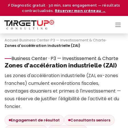
Se rendre au contenu
⚡ Diagnostic gratuit · 30 min, sans engagement — résultats
contractualisés.
Réserver mon créneau →
Accueil
›
Business Center
›
P3 — Investissement & Charte
›
Zones d'accélération industrielle (ZAI)
Business Center · P3 — Investissement & Charte
Zones d'accélération industrielle (ZAI)
Les zones d'accélération industrielle (ZAI, ex-zones
franches) cumulent exonérations fiscales,
avantages douaniers et primes à l'investissement —
sous réserve de justifier l'éligibilité de l'activité et du
foncier.
Engagement de résultat
Consultants seniors