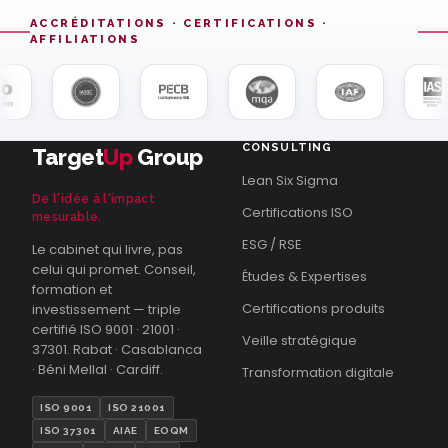
ACCRÉDITATIONS · CERTIFICATIONS ·
AFFILIATIONS
CONSULTING
Target
Up
Group
Lean Six Sigma
De l'idée à l'impact
Certifications ISO
mesurable.
ESG / RSE
Le cabinet qui livre, pas
celui qui promet. Conseil,
Études & Expertises
formation et
Certifications produits
investissement — triple
certifié ISO 9001 · 21001 ·
Veille stratégique
37301. Rabat · Casablanca
· Béni Mellal · Cardiff.
Transformation digitale
ISO 9001
ISO 21001
ISO 37301
AIAE
EOQM