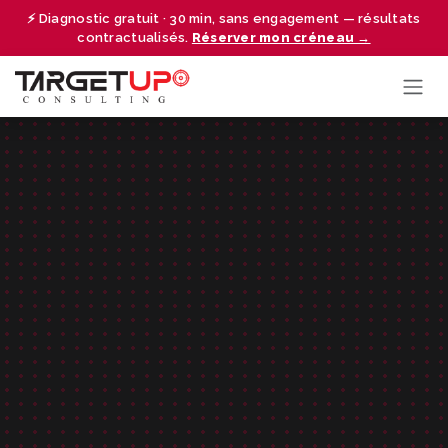
Se rendre au contenu
⚡ Diagnostic gratuit · 30 min, sans engagement — résultats
contractualisés.
Réserver mon créneau →