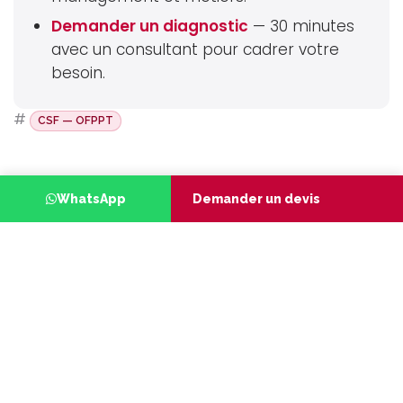
Demander un diagnostic
— 30 minutes
avec un consultant pour cadrer votre
besoin.
#
CSF — OFPPT
WhatsApp
Demander un devis
RÉDIGÉ PAR LES EXPERTS
T
U
TARGETUP
TargetUp Group — Conseil,
Certification, Formation &
Financement
Cabinet pluridisciplinaire dirigé par Dr.
Ismail Jendabi (Lean Six Sigma Master