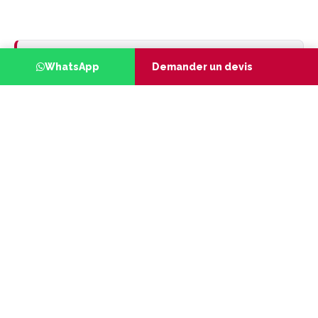
RÉDIGÉ PAR LES EXPERTS
WhatsApp
Demander un devis
T
U
TARGETUP
TargetUp Group — Conseil,
Certification, Formation &
Financement
Cabinet pluridisciplinaire dirigé par Dr.
Ismail Jendabi (Lean Six Sigma Master
Black Belt, PMP®, Lead Auditor ISO). Nos
analyses s'appuient sur la pratique
terrain de missions au Maroc et en
Afrique et sur les référentiels normatifs
et réglementaires en vigueur.
DÉCOUVRIR NOTRE ÉQUIPE