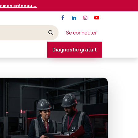
r mon créneau →
Se connecter
Diagnostic gratuit
CONTACT