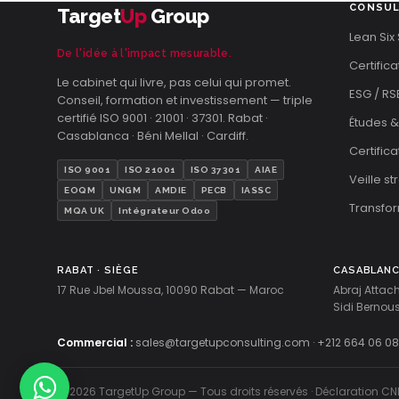
CONSUL
Target
Up
Group
Lean Six
De l'idée à l'impact mesurable.
Certifica
Le cabinet qui livre, pas celui qui promet.
ESG / RS
Conseil, formation et investissement — triple
certifié ISO 9001 · 21001 · 37301. Rabat ·
Études &
Casablanca · Béni Mellal · Cardiff.
Certific
ISO 9001
ISO 21001
ISO 37301
AIAE
Veille s
EOQM
UNGM
AMDIE
PECB
IASSC
Transfor
MQA UK
Intégrateur Odoo
RABAT · SIÈGE
CASABLAN
17 Rue Jbel Moussa, 10090 Rabat — Maroc
Abraj Attac
Sidi Berno
Commercial :
sales@targetupconsulting.com
·
+212 664 06 08
© 2026 TargetUp Group — Tous droits réservés · Déclaration CN