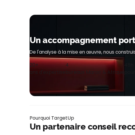
Un accompagnement porté 
De l'analyse à la mise en œuvre, nous constr
20+
4
48h
ans d'expertise
bureaux Maroc & Afrique
pour
Pourquoi TargetUp
Un partenaire conseil rec