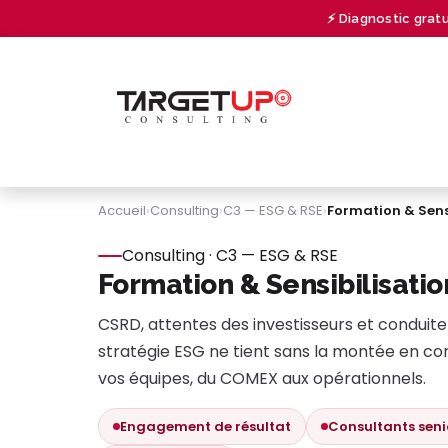
Se rendre au contenu
⚡ Diagnostic grat
À PROPOS
CONSULTING
UNIVERSITY
Accueil
›
Consulting
›
C3 — ESG & RSE
›
Formation & Sens
Consulting · C3 — ESG & RSE
Formation & Sensibilisati
CSRD, attentes des investisseurs et condui
stratégie ESG ne tient sans la montée en c
vos équipes, du COMEX aux opérationnels.
Engagement de résultat
Consultants seni