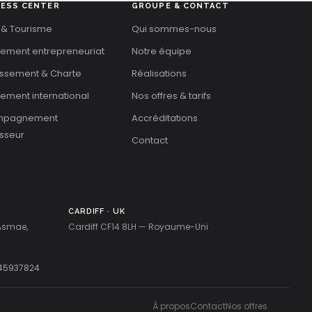
NESS CENTER
GROUPE & CONTACT
 & Tourisme
Qui sommes-nous
cement entrepreneuriat
Notre équipe
issement & Charte
Réalisations
ement international
Nos offres & tarifs
mpagnement
Accréditations
isseur
Contact
CARDIFF · UK
 Asmae,
Cardiff CF14 8LH — Royaume-Uni
45937824
À propos
Contact
Nos offres