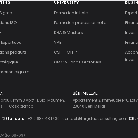
TING
UNIVERSITY
BUSI
 Sigma
Formation initiale
Export
tions ISO
Formation professionnelle
Finan
E
DBA & Masters
Invest
 Expertises
VAE
Financ
ations produits
CSF — OFPPT
Acco
invest
tratégique
GIAC & Fonds sectoriels
mation digitale
CA
BÉNI MELLAL
harouk, Imm 3 Appt 11, Sidi Moumen,
Appartement 2, Immeuble N°6, Lot
ussi — Casablanca
23040 Béni Mellal
 73
Standard :
+212 684 48 17 30
·
contact@targetupconsulting.com
ICE :
DP (loi 09-08)