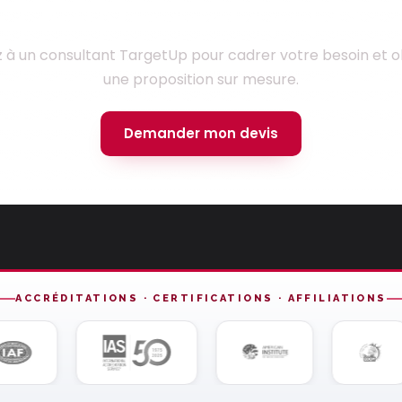
Prêt à lancer votre projet ?
z à un consultant TargetUp pour cadrer votre besoin et o
une proposition sur mesure.
Demander mon devis
ACCRÉDITATIONS · CERTIFICATIONS · AFFILIATIONS