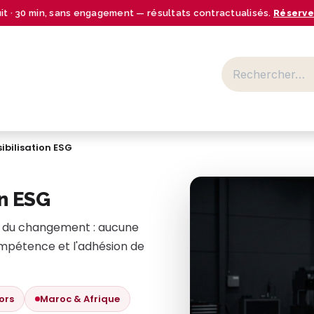
uit · 30 min, sans engagement — résultats contractualisés.
Réserve
BUSINESS CENTER
SECTEURS
NOS OFFRES
RESSOURCES
ibilisation ESG
on ESG
te du changement : aucune
ompétence et l'adhésion de
ors
Maroc & Afrique