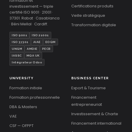
formation et
Certifications produits
investissement — triple
certifié ISO 9001 · 21001 ·
Veille stratégique
37301. Rabat · Casablanca
· Béni Mellal · Cardiff.
Transformation digitale
ISO 9001
ISO 21001
ISO 37301
AIAE
EOQM
UNGM
AMDIE
PECB
IASSC
MQA UK
Intégrateur Odoo
UNIVERSITY
BUSINESS CENTER
Formation initiale
Export & Tourisme
Formation professionnelle
Financement
entrepreneuriat
DBA & Masters
Investissement & Charte
VAE
Financement international
CSF — OFPPT