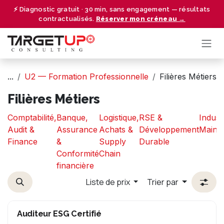
Se rendre au contenu
⚡ Diagnostic gratuit · 30 min, sans engagement — résultats
contractualisés.
Réserver mon créneau →
...
U2 — Formation Professionnelle
Filières Métiers
Filières Métiers
Comptabilité,
Banque,
Logistique,
RSE &
Indust
Audit &
Assurance
Achats &
Développement
Maint
Finance
&
Supply
Durable
Conformité
Chain
financière
Liste de prix
Trier par
Auditeur ESG Certifié