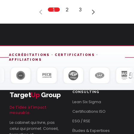
1
2
3
ACCRÉDITATIONS · CERTIFICATIONS ·
AFFILIATIONS
CONSULTING
Target
Up
Group
Lean Six Sigma
De l'idée à l'impact
Certifications ISO
mesurable.
ESG / RSE
Le cabinet qui livre, pas
celui qui promet. Conseil,
Études & Expertises