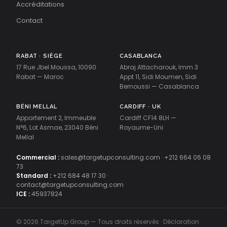
Accréditations
Contact
RABAT · SIÈGE
CASABLANCA
17 Rue Jbel Moussa, 10090
Abraj Attacharouk, Imm 3
Rabat — Maroc
Appt 11, Sidi Moumen, Sidi
Bernoussi — Casablanca
BÉNI MELLAL
CARDIFF · UK
Appartement 2, Immeuble
Cardiff CF14 8LH —
N°6, Lot Asmae, 23040 Béni
Royaume-Uni
Mellal
Commercial :
sales@targetupconsulting.com
·
+212 664 06 08
73
Standard :
+212 684 48 17 30
·
contact@targetupconsulting.com
ICE :
45937824
© 2026 TargetUp Group — Tous droits réservés · Déclaration