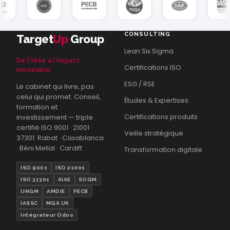
CONSULTING
Target
Up
Group
Lean Six Sigma
De l'idée à l'impact
Certifications ISO
mesurable.
ESG / RSE
Le cabinet qui livre, pas
celui qui promet. Conseil,
Études & Expertises
formation et
Certifications produits
investissement — triple
certifié ISO 9001 · 21001 ·
Veille stratégique
37301. Rabat · Casablanca
· Béni Mellal · Cardiff.
Transformation digitale
ISO 9001
ISO 21001
ISO 37301
AIAE
EOQM
UNGM
AMDIE
PECB
IASSC
MQA UK
Intégrateur Odoo