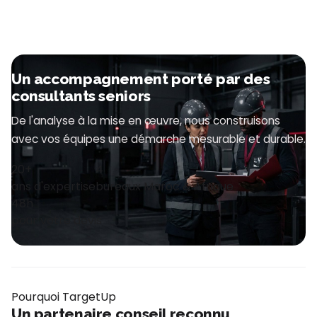
Un accompagnement porté par des
consultants seniors
De l'analyse à la mise en œuvre, nous construisons
avec vos équipes une démarche mesurable et durable.
20+
4
ans d'expertise
bureaux Maroc & Afrique
48h
pour votre devis
Pourquoi TargetUp
Un partenaire conseil reconnu