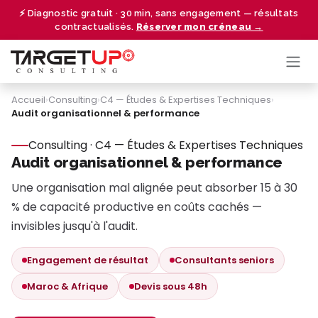
Se rendre au contenu
⚡ Diagnostic gratuit · 30 min, sans engagement — résultats
contractualisés.
Réserver mon créneau →
Accueil
›
Consulting
›
C4 — Études & Expertises Techniques
›
Audit organisationnel & performance
Consulting · C4 — Études & Expertises Techniques
Audit organisationnel & performance
Une organisation mal alignée peut absorber 15 à 30
% de capacité productive en coûts cachés —
invisibles jusqu'à l'audit.
Engagement de résultat
Consultants seniors
Maroc & Afrique
Devis sous 48h