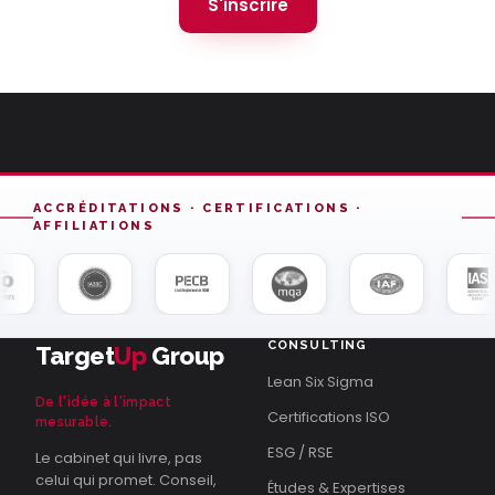
S'inscrire
ACCRÉDITATIONS · CERTIFICATIONS ·
AFFILIATIONS
CONSULTING
Target
Up
Group
Lean Six Sigma
De l'idée à l'impact
Certifications ISO
mesurable.
ESG / RSE
Le cabinet qui livre, pas
celui qui promet. Conseil,
Études & Expertises