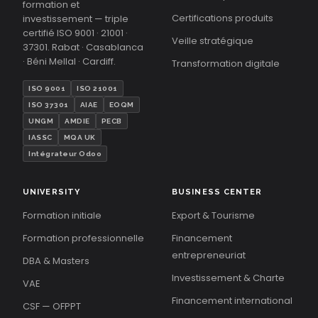
formation et
Certifications produits
investissement — triple
certifié ISO 9001 · 21001 ·
Veille stratégique
37301. Rabat · Casablanca
· Béni Mellal · Cardiff.
Transformation digitale
ISO 9001
ISO 21001
ISO 37301
AIAE
EOQM
UNGM
AMDIE
PECB
IASSC
MQA UK
Intégrateur Odoo
UNIVERSITY
BUSINESS CENTER
Formation initiale
Export & Tourisme
Formation professionnelle
Financement
entrepreneuriat
DBA & Masters
Investissement & Charte
VAE
Financement international
CSF — OFPPT