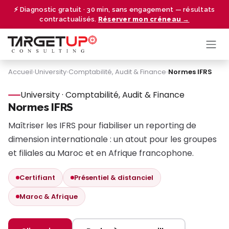
Se rendre au contenu
⚡ Diagnostic gratuit · 30 min, sans engagement — résultats
contractualisés.
Réserver mon créneau →
Accueil
›
University
›
Comptabilité, Audit & Finance
›
Normes IFRS
University · Comptabilité, Audit & Finance
Normes IFRS
Maîtriser les IFRS pour fiabiliser un reporting de
dimension internationale : un atout pour les groupes
et filiales au Maroc et en Afrique francophone.
Certifiant
Présentiel & distanciel
Maroc & Afrique