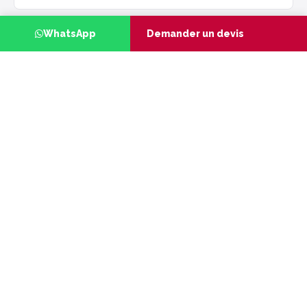
WhatsApp
Demander un devis
CSF — OFPPT
Plan de formation annuel financé (CSF) à
Marrakech : structurer la montée en
compétence de vos équipes
LIRE L'ARTICLE
SOLUTIONS TARGETUP · CSF — OFPPT
Passez à l'action avec nos
offres
Les prestations directement liées à ce